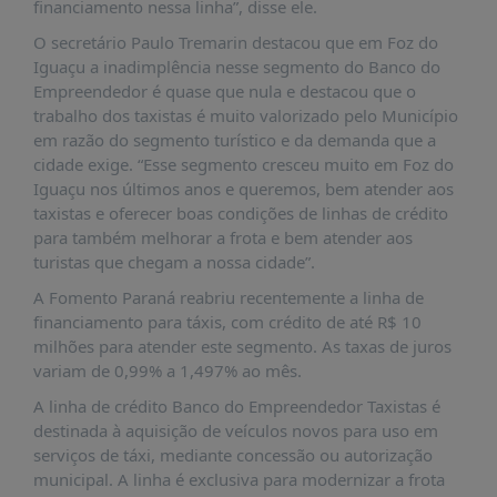
financiamento nessa linha”, disse ele.
PUBLICAÇÕES
O secretário Paulo Tremarin destacou que em Foz do
REVISTA
Iguaçu a inadimplência nesse segmento do Banco do
RUMOS
Empreendedor é quase que nula e destacou que o
LIVROS
trabalho dos taxistas é muito valorizado pelo Município
em razão do segmento turístico e da demanda que a
ESTUDOS
cidade exige. “Esse segmento cresceu muito em Foz do
NOTÍCIAS
Iguaçu nos últimos anos e queremos, bem atender aos
taxistas e oferecer boas condições de linhas de crédito
PRÊMIO
para também melhorar a frota e bem atender aos
ABDE-
turistas que chegam a nossa cidade”.
BID
A Fomento Paraná reabriu recentemente a linha de
PRÊMIO
financiamento para táxis, com crédito de até R$ 10
ABDE
milhões para atender este segmento. As taxas de juros
DE
JORNALISMO
variam de 0,99% a 1,497% ao mês.
A linha de crédito Banco do Empreendedor Taxistas é
SABER
+
destinada à aquisição de veículos novos para uso em
serviços de táxi, mediante concessão ou autorização
CONTATO
municipal. A linha é exclusiva para modernizar a frota