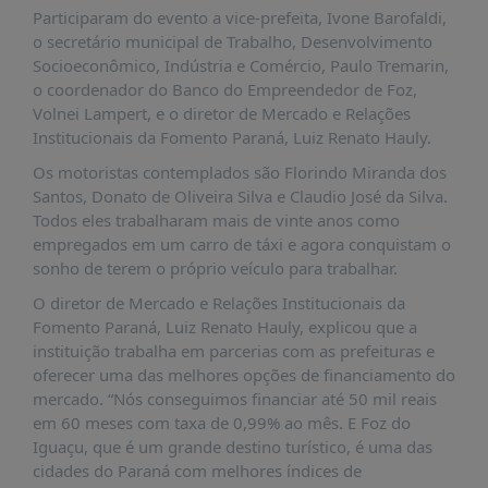
É?
Participaram do evento a vice-prefeita, Ivone Barofaldi,
o secretário municipal de Trabalho, Desenvolvimento
DADOS
Socioeconômico, Indústria e Comércio, Paulo Tremarin,
FRENTE
o coordenador do Banco do Empreendedor de Foz,
PARLAMENTAR
Volnei Lampert, e o diretor de Mercado e Relações
Institucionais da Fomento Paraná, Luiz Renato Hauly.
SOBRE
A
Os motoristas contemplados são Florindo Miranda dos
FRENTE
Santos, Donato de Oliveira Silva e Claudio José da Silva.
Todos eles trabalharam mais de vinte anos como
MATERIAIS
empregados em um carro de táxi e agora conquistam o
INFORMAÇÕES
sonho de terem o próprio veículo para trabalhar.
O diretor de Mercado e Relações Institucionais da
CURSOS
Fomento Paraná, Luiz Renato Hauly, explicou que a
E
instituição trabalha em parcerias com as prefeituras e
EVENTOS
oferecer uma das melhores opções de financiamento do
INSCRIÇÕES
mercado. “Nós conseguimos financiar até 50 mil reais
em 60 meses com taxa de 0,99% ao mês. E Foz do
MATERIAIS
Iguaçu, que é um grande destino turístico, é uma das
DISPONÍVEIS
cidades do Paraná com melhores índices de