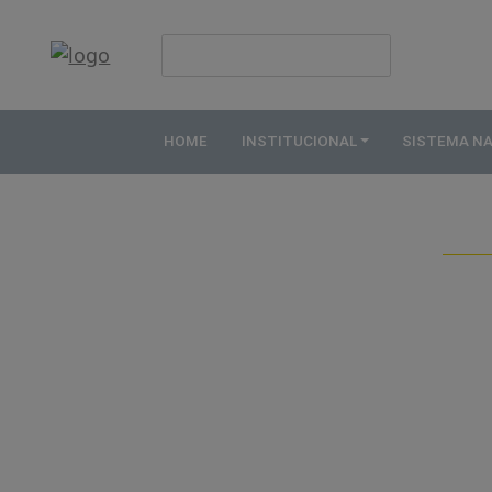
HOME
INSTITUCIONAL
HOME
INSTITUCIONAL
SISTEMA N
ABDE
ASSOCIADOS
ORGANOGRAMA
COMISSÕES
TEMÁTICAS
SISTEMA
NACIONAL
DE
FOMENTO
O
QUE