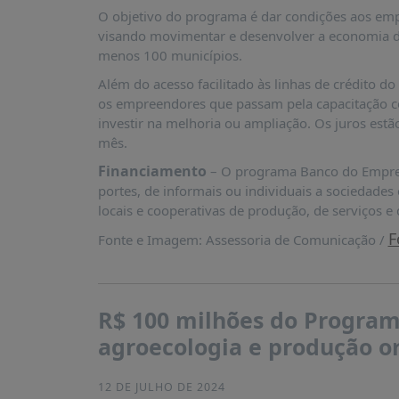
PUBLICAÇÕES
O objetivo do programa é dar condições aos emp
visando movimentar e desenvolver a economia 
REVISTA
menos 100 municípios.
RUMOS
Além do acesso facilitado às linhas de crédito
LIVROS
os empreendores que passam pela capacitação c
ESTUDOS
investir na melhoria ou ampliação. Os juros est
mês.
NOTÍCIAS
Financiamento
– O programa Banco do Empre
PRÊMIO
portes, de informais ou individuais a sociedades
ABDE-
locais e cooperativas de produção, de serviços e 
BID
F
Fonte e Imagem: Assessoria de Comunicação /
PRÊMIO
ABDE
DE
JORNALISMO
R$ 100 milhões do Programa
SABER
agroecologia e produção or
+
CONTATO
12 DE JULHO DE 2024