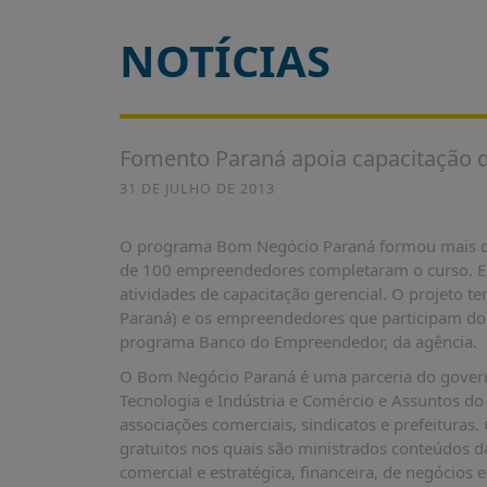
É?
NOTÍCIAS
DADOS
FRENTE
PARLAMENTAR
SOBRE
Fomento Paraná apoia capacitação
A
FRENTE
31 DE JULHO DE 2013
MATERIAIS
O programa Bom Negócio Paraná formou mais du
INFORMAÇÕES
de 100 empreendedores completaram o curso. E 
atividades de capacitação gerencial. O projeto
CURSOS
Paraná) e os empreendedores que participam do 
E
programa Banco do Empreendedor, da agência.
EVENTOS
O Bom Negócio Paraná é uma parceria do governo
INSCRIÇÕES
Tecnologia e Indústria e Comércio e Assuntos do
associações comerciais, sindicatos e prefeituras.
MATERIAIS
gratuitos nos quais são ministrados conteúdos d
DISPONÍVEIS
comercial e estratégica, financeira, de negócios 