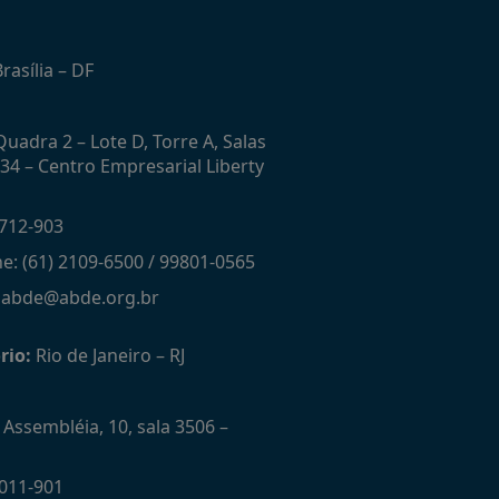
rasília – DF
uadra 2 – Lote D, Torre A, Salas
434 – Centro Empresarial Liberty
712-903
ne: (61) 2109-6500 / 99801-0565
: abde@abde.org.br
rio:
Rio de Janeiro – RJ
Assembléia, 10, sala 3506 –
011-901