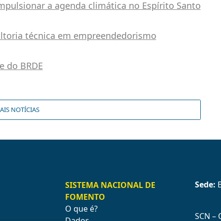
pulsionar a agenda climática no Espírito Santo
ultoria técnica em empreendedorismo
te do BRDE
AIS NOTÍCIAS
Sede:
B
SISTEMA NACIONAL DE
FOMENTO
O que é?
SCN – Q
Dados