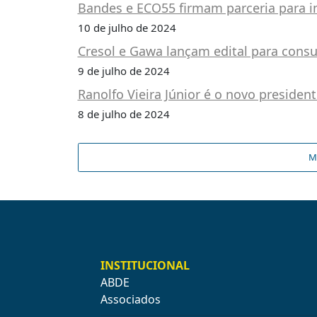
PUBLICAÇÕES
Bandes e ECO55 firmam parceria para im
10 de julho de 2024
REVISTA
RUMOS
Cresol e Gawa lançam edital para cons
LIVROS
9 de julho de 2024
Ranolfo Vieira Júnior é o novo presiden
ESTUDOS
8 de julho de 2024
NOTÍCIAS
PRÊMIO
ABDE-
M
BID
PRÊMIO
ABDE
DE
JORNALISMO
SABER
INSTITUCIONAL
+
ABDE
Associados
CONTATO