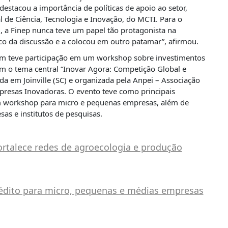
destacou a importância de políticas de apoio ao setor,
l de Ciência, Tecnologia e Inovação, do MCTI. Para o
, a Finep nunca teve um papel tão protagonista na
oco da discussão e a colocou em outro patamar”, afirmou.
ém teve participação em um workshop sobre investimentos
m o tema central “Inovar Agora: Competição Global e
ada em Joinville (SC) e organizada pela Anpei – Associação
resas Inovadoras. O evento teve como principais
um workshop para micro e pequenas empresas, além de
s e institutos de pesquisas.
ortalece redes de agroecologia e produção
édito para micro, pequenas e médias empresas