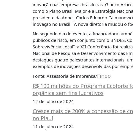
É?
inovação nas empresas brasileiras. Glauco Arbix 
como o Plano Brasil Maior e a Estratégia Naciona
DADOS
presidente da Anpei, Carlos Eduardo Calmanovici
FRENTE
inovação no Brasil. “A nova diretoria mudou o f
PARLAMENTAR
No segundo dia do evento, a financiadora tamb
públicos de risco, em conjunto com o BNDES. Co
SOBRE
A
Sobrevivência Local”, a XII Conferência foi realiz
FRENTE
Nacional de Pesquisa e Desenvolvimento das Emp
destaques quatro palestrantes internacionais, 
MATERIAIS
exemplos de inovações desenvolvidas por empresa
INFORMAÇÕES
Finep
Fonte: Assessoria de Imprensa/
CURSOS
R$ 100 milhões do Programa Ecoforte f
E
orgânica sem fins lucrativos
EVENTOS
12 de julho de 2024
INSCRIÇÕES
Cresce mais de 200% a concessão de cr
no Piauí
MATERIAIS
DISPONÍVEIS
11 de julho de 2024