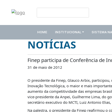
HOME
Publicações
INSTITUCIONAL
HOME
INSTITUCIONAL
SISTEMA N
ABDE
NOTÍCIAS
ASSOCIADOS
ORGANOGRAMA
Finep participa de Conferência de I
COMISSÕES
31 de maio de 2012
TEMÁTICAS
SISTEMA
O presidente da Finep, Glauco Arbix, participou, 
NACIONAL
Inovação Tecnológica, o maior e mais important
DE
aumento da competitividade das empresas brasil
FOMENTO
vice-presidente da Anpei, Guilherme Lima, do g
secretário executivo do MCTI, Luiz Antonio Elia
O
QUE
Na palestra, o presidente da Finep reafirmou o 