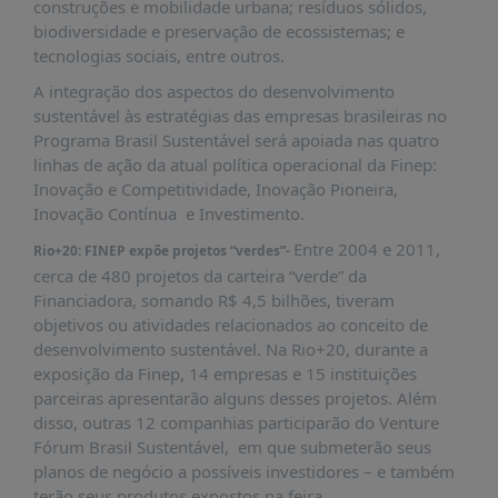
construções e mobilidade urbana; resíduos sólidos,
PUBLICAÇÕES
biodiversidade e preservação de ecossistemas; e
REVISTA
tecnologias sociais, entre outros.
RUMOS
A integração dos aspectos do desenvolvimento
LIVROS
sustentável às estratégias das empresas brasileiras no
Programa Brasil Sustentável será apoiada nas quatro
ESTUDOS
linhas de ação da atual política operacional da Finep:
NOTÍCIAS
Inovação e Competitividade, Inovação Pioneira,
Inovação Contínua e Investimento.
PRÊMIO
ABDE-
Entre 2004 e 2011,
Rio+20: FINEP expõe projetos “verdes”-
BID
cerca de 480 projetos da carteira “verde” da
Financiadora, somando R$ 4,5 bilhões, tiveram
PRÊMIO
objetivos ou atividades relacionados ao conceito de
ABDE
desenvolvimento sustentável. Na Rio+20, durante a
DE
JORNALISMO
exposição da Finep, 14 empresas e 15 instituições
parceiras apresentarão alguns desses projetos. Além
SABER
disso, outras 12 companhias participarão do Venture
+
Fórum Brasil Sustentável, em que submeterão seus
planos de negócio a possíveis investidores – e também
CONTATO
terão seus produtos expostos na feira.