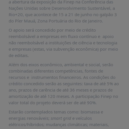
É?
a abertura da exposição da Finep na Conferência das
Nações Unidas sobre Desenvolvimento Sustentável, a
DADOS
Rio+20, que acontece de 15 a 21 de junho no galpão 3
do Píer Mauá, Zona Portuária do Rio de Janeiro.
FRENTE
PARLAMENTAR
O apoio será concedido por meio de crédito
reembolsável a empresas em fluxo contínuo e apoio
SOBRE
não reembolsável a instituições de ciência e tecnologia
A
e empresas (estas, via subvenção econômica) por meio
FRENTE
de editais.
MATERIAIS
Além dos eixos econômico, ambiental e social, serão
INFORMAÇÕES
combinadas diferentes competências, fontes de
recursos e instrumentos financeiros. As condições do
CURSOS
crédito concedido serão as seguintes: taxa de até 5% ao
E
ano, prazos de carência de até 36 meses e prazos de
EVENTOS
amortização de até 120 meses. A participação Finep no
valor total do projeto deverá ser de até 90%.
INSCRIÇÕES
Estarão contemplados temas como: biomassa e
MATERIAIS
energias renováveis;
smart grid
e veículos
DISPONÍVEIS
elétricos/híbridos; mudanças climáticas; materiais,