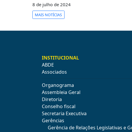
PUBLICAÇÕES
8 de julho de 2024
REVISTA
MAIS NOTÍCIAS
RUMOS
LIVROS
ESTUDOS
NOTÍCIAS
INSTITUCIONAL
PRÊMIO
ABDE
ABDE-
BID
Associados
PRÊMIO
Organograma
ABDE
Assembleia Geral
DE
JORNALISMO
Diretoria
Conselho fiscal
SABER
Secretaria Executiva
+
Gerências
CONTATO
Gerência de Relações Legislativas e 