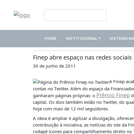
HOME
Publicações
INSTITUCIONAL
HOME
INSTITUCIONAL
SISTEMA N
Notícias
ABDE
ASSOCIADOS
Finep abre espaço nas redes sociais
30 de junho de 2011
ORGANOGRAMA
COMISSÕES
A Finep aca
TEMÁTICAS
contas no Twitter. Além do espaço da Financiado
Prêmio Finep
SISTEMA
ganharam páginas próprias: o
d
NACIONAL
capital. Os dois também estão no Twitter, do qu
DE
hoje com mais de 12 mil seguidores.
FOMENTO
A ideia é ampliar e agilizar a divulgação, ofere
O
contribuição à iniciativa, as notícias do site da
QUE
rodapé ícones para compartilhamento direto no 