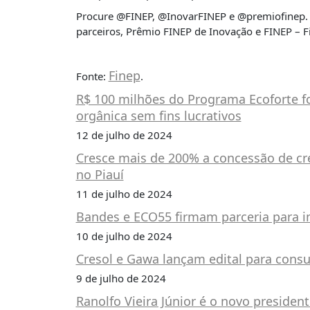
É?
Procure @FINEP, @InovarFINEP e @premiofinep. 
DADOS
parceiros, Prêmio FINEP de Inovação e FINEP – F
FRENTE
PARLAMENTAR
Finep
Fonte:
.
SOBRE
R$ 100 milhões do Programa Ecoforte f
A
orgânica sem fins lucrativos
FRENTE
12 de julho de 2024
MATERIAIS
Cresce mais de 200% a concessão de cr
INFORMAÇÕES
no Piauí
11 de julho de 2024
CURSOS
E
Bandes e ECO55 firmam parceria para im
EVENTOS
10 de julho de 2024
INSCRIÇÕES
Cresol e Gawa lançam edital para cons
MATERIAIS
9 de julho de 2024
DISPONÍVEIS
Ranolfo Vieira Júnior é o novo presiden