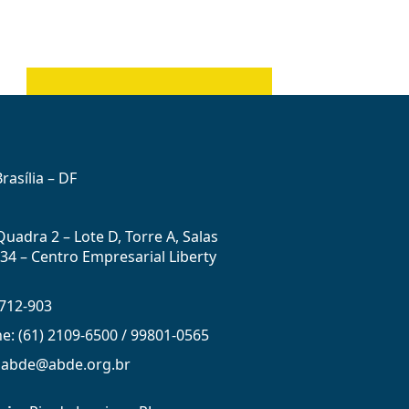
rasília – DF
uadra 2 – Lote D, Torre A, Salas
434 – Centro Empresarial Liberty
712-903
ne: (61) 2109-6500 / 99801-0565
: abde@abde.org.br