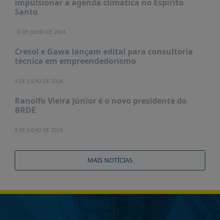
impulsionar a agenda climática no Espírito
Santo
10 DE JULHO DE 2024
Cresol e Gawa lançam edital para consultoria
técnica em empreendedorismo
9 DE JULHO DE 2024
Ranolfo Vieira Júnior é o novo presidente do
BRDE
8 DE JULHO DE 2024
MAIS NOTÍCIAS