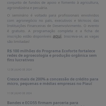
PUBLICAÇÕES
conjunto de fundos de apoio e fomento à agricultura,
agroindústria e pecuária.
REVISTA
RUMOS
O seminário é voltado para profissionais envolvidos
com agronegócio no país, executivos e técnicos das
LIVROS
Instituições Financeiras de Desenvolvimento. O evento
é gratuito. A programação completa e a ficha de
ESTUDOS
aqui
inscrição estão disponíveis
. Inscreva-se, as vagas
NOTÍCIAS
são limitadas!
PRÊMIO
R$ 100 milhões do Programa Ecoforte fortalece
ABDE-
redes de agroecologia e produção orgânica sem
BID
fins lucrativos
PRÊMIO
ABDE
12 DE JULHO DE 2024
DE
Cresce mais de 200% a concessão de crédito para
JORNALISMO
micro, pequenas e médias empresas no Piauí
SABER
+
11 DE JULHO DE 2024
CONTATO
Bandes e ECO55 firmam parceria para