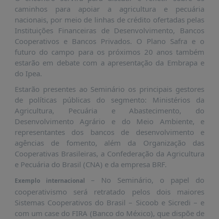
É?
caminhos para apoiar a agricultura e pecuária
DADOS
nacionais, por meio de linhas de crédito ofertadas pelas
Instituições Financeiras de Desenvolvimento, Bancos
FRENTE
Cooperativos e Bancos Privados. O Plano Safra e o
PARLAMENTAR
futuro do campo para os próximos 20 anos também
estarão em debate com a apresentação da Embrapa e
SOBRE
do Ipea.
A
FRENTE
Estarão presentes ao Seminário os principais gestores
de políticas públicas do segmento: Ministérios da
MATERIAIS
Agricultura, Pecuária e Abastecimento, do
INFORMAÇÕES
Desenvolvimento Agrário e do Meio Ambiente, e
representantes dos bancos de desenvolvimento e
CURSOS
agências de fomento, além da Organização das
E
Cooperativas Brasileiras, a Confederação da Agricultura
EVENTOS
e Pecuária do Brasil (CNA) e da empresa BRF.
INSCRIÇÕES
– No Seminário, o papel do
Exemplo internacional
cooperativismo será retratado pelos dois maiores
MATERIAIS
Sistemas Cooperativos do Brasil – Sicoob e Sicredi – e
DISPONÍVEIS
com um case do FIRA (Banco do México), que dispõe de