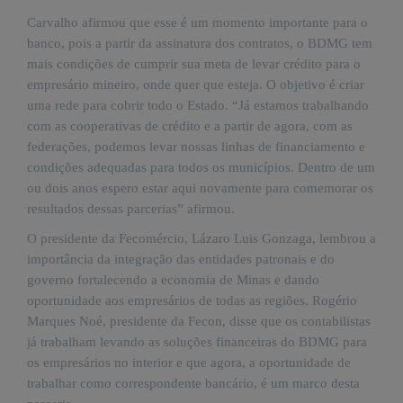
É?
Carvalho afirmou que esse é um momento importante para o
DADOS
banco, pois a partir da assinatura dos contratos, o BDMG tem
mais condições de cumprir sua meta de levar crédito para o
FRENTE
empresário mineiro, onde quer que esteja. O objetivo é criar
PARLAMENTAR
uma rede para cobrir todo o Estado. “Já estamos trabalhando
SOBRE
com as cooperativas de crédito e a partir de agora, com as
A
federações, podemos levar nossas linhas de financiamento e
FRENTE
condições adequadas para todos os municípios. Dentro de um
MATERIAIS
ou dois anos espero estar aqui novamente para comemorar os
resultados dessas parcerias” afirmou.
INFORMAÇÕES
O presidente da Fecomércio, Lázaro Luis Gonzaga, lembrou a
CURSOS
importância da integração das entidades patronais e do
E
governo fortalecendo a economia de Minas e dando
EVENTOS
oportunidade aos empresários de todas as regiões. Rogério
Marques Noé, presidente da Fecon, disse que os contabilistas
INSCRIÇÕES
já trabalham levando as soluções financeiras do BDMG para
MATERIAIS
os empresários no interior e que agora, a oportunidade de
DISPONÍVEIS
trabalhar como correspondente bancário, é um marco desta