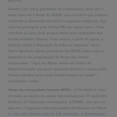
parceria.
PUBLICAÇÕES
Wander Luiz Silva, presidente da Federaminas, disse que é
REVISTA
muito bom ver à frente do BDMG um executivo que conhece
RUMOS
e entende as demandas das micro e pequenas empresas, haja
LIVROS
vista sua passagem pelo Sebrae/MG por quatro anos. “Esse
convênio já nasce forte porque todas essas federações têm
ESTUDOS
muitas entidades filiadas. Com certeza, a partir de agora, o
NOTÍCIAS
dinheiro estará á disposição de todas as empresas” disse.
Olavo Machado Júnior, presidente da FIEMG falou sobre a
PRÊMIO
importância da congregação de forças das classes
ABDE-
BID
empresariais. “Aqui em Minas, temos um banco de
desenvolvimento que neste momento fortalece a nossa união.
PRÊMIO
Vamos trabalhar juntos pelo fortalecimento do estado”,
ABDE
conclamou a todos.
DE
JORNALISMO
A Fecomércio atua
Alcance dos correspondentes bancários BDMG –
SABER
em todas as regiões do estado representada por 29 sindicatos
+
filiados e 20 sindicatos conveniados. A FIEMG, por sua vez,
atua em 11 regionais estrategicamente distribuídas em Minas
CONTATO
e a ela estão filiados mais de 130 sindicatos. A Federaminas