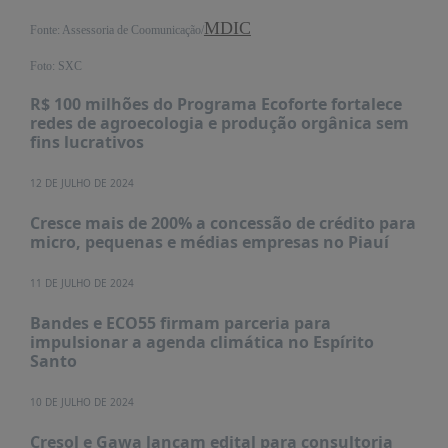
PUBLICAÇÕES
MDIC
Fonte: Assessoria de Coomunicação/
REVISTA
RUMOS
Foto: SXC
LIVROS
R$ 100 milhões do Programa Ecoforte fortalece
redes de agroecologia e produção orgânica sem
ESTUDOS
fins lucrativos
NOTÍCIAS
12 DE JULHO DE 2024
PRÊMIO
Cresce mais de 200% a concessão de crédito para
ABDE-
micro, pequenas e médias empresas no Piauí
BID
PRÊMIO
11 DE JULHO DE 2024
ABDE
DE
Bandes e ECO55 firmam parceria para
JORNALISMO
impulsionar a agenda climática no Espírito
Santo
SABER
+
10 DE JULHO DE 2024
CONTATO
Cresol e Gawa lançam edital para consultoria