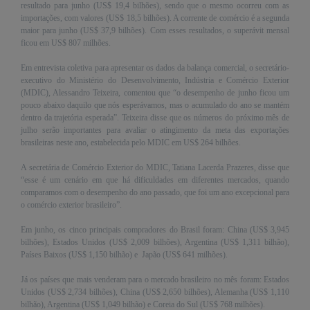
É?
resultado para junho (US$ 19,4 bilhões), sendo que o mesmo ocorreu com as
importações, com valores (US$ 18,5 bilhões). A corrente de comércio é a segunda
DADOS
maior para junho (US$ 37,9 bilhões). Com esses resultados, o superávit mensal
ficou em US$ 807 milhões.
FRENTE
PARLAMENTAR
Em entrevista coletiva para apresentar os dados da balança comercial, o secretário-
executivo do Ministério do Desenvolvimento, Indústria e Comércio Exterior
SOBRE
(MDIC), Alessandro Teixeira, comentou que “o desempenho de junho ficou um
pouco abaixo daquilo que nós esperávamos, mas o acumulado do ano se mantém
A
dentro da trajetória esperada”. Teixeira disse que os números do próximo mês de
FRENTE
julho serão importantes para avaliar o atingimento da meta das exportações
brasileiras neste ano, estabelecida pelo MDIC em US$ 264 bilhões.
MATERIAIS
INFORMAÇÕES
A secretária de Comércio Exterior do MDIC, Tatiana Lacerda Prazeres, disse que
“esse é um cenário em que há dificuldades em diferentes mercados, quando
comparamos com o desempenho do ano passado, que foi um ano excepcional para
CURSOS
o comércio exterior brasileiro”.
E
EVENTOS
Em junho, os cinco principais compradores do Brasil foram: China (US$ 3,945
bilhões), Estados Unidos (US$ 2,009 bilhões), Argentina (US$ 1,311 bilhão),
INSCRIÇÕES
Países Baixos (US$ 1,150 bilhão) e Japão (US$ 641 milhões).
MATERIAIS
Já os países que mais venderam para o mercado brasileiro no mês foram: Estados
DISPONÍVEIS
Unidos (US$ 2,734 bilhões), China (US$ 2,650 bilhões), Alemanha (US$ 1,110
bilhão), Argentina (US$ 1,049 bilhão) e Coreia do Sul (US$ 768 milhões).