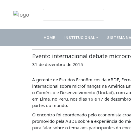
HOME
Publicações
INSTITUCIONAL
HOME
INSTITUCIONAL
SISTEMA N
Notícias
ABDE
ASSOCIADOS
Evento internacional debate microcr
31 de dezembro de 2015
ORGANOGRAMA
COMISSÕES
A gerente de Estudos Econômicos da ABDE, Ferna
TEMÁTICAS
internacional sobre microfinanças na América L
SISTEMA
o Comércio e Desenvolvimento (Unctad), com apo
NACIONAL
em Lima, no Peru, nos dias 16 e 17 de dezembro,
DE
partes do mundo.
FOMENTO
O encontro foi coordenado pelo economista croa
O
promovido pela ABDE sobre a experiência do micr
QUE
para falar sobre o tema aos participantes do enco