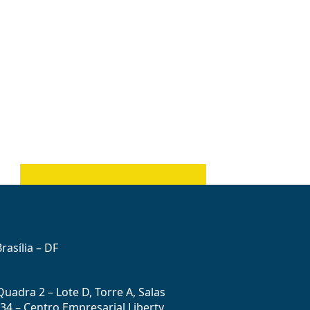
rasília – DF
uadra 2 – Lote D, Torre A, Salas
434 – Centro Empresarial Liberty