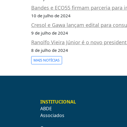
PUBLICAÇÕES
Bandes e ECO55 firmam parceria para im
REVISTA
10 de julho de 2024
RUMOS
Cresol e Gawa lançam edital para cons
LIVROS
9 de julho de 2024
ESTUDOS
Ranolfo Vieira Júnior é o novo presiden
NOTÍCIAS
8 de julho de 2024
PRÊMIO
MAIS NOTÍCIAS
ABDE-
BID
PRÊMIO
ABDE
DE
JORNALISMO
INSTITUCIONAL
SABER
ABDE
+
Associados
CONTATO