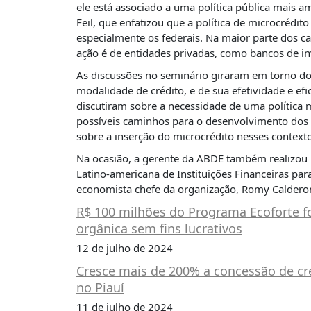
É?
ele está associado a uma política pública mais am
Feil, que enfatizou que a política de microcrédit
DADOS
especialmente os federais. Na maior parte dos 
ação é de entidades privadas, como bancos de i
FRENTE
PARLAMENTAR
As discussões no seminário giraram em torno do
modalidade de crédito, e de sua efetividade e ef
SOBRE
discutiram sobre a necessidade de uma política m
A
FRENTE
possíveis caminhos para o desenvolvimento dos p
sobre a inserção do microcrédito nesses contexto
MATERIAIS
Na ocasião, a gerente da ABDE também realizou 
INFORMAÇÕES
Latino-americana de Instituições Financeiras pa
economista chefe da organização, Romy Caldero
CURSOS
R$ 100 milhões do Programa Ecoforte f
E
EVENTOS
orgânica sem fins lucrativos
12 de julho de 2024
INSCRIÇÕES
Cresce mais de 200% a concessão de cr
MATERIAIS
no Piauí
DISPONÍVEIS
11 de julho de 2024