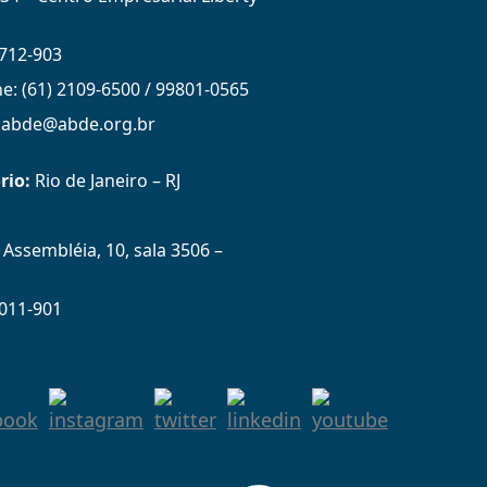
712-903
ne: (61) 2109-6500 / 99801-0565
: abde@abde.org.br
rio:
Rio de Janeiro – RJ
Assembléia, 10, sala 3506 –
011-901