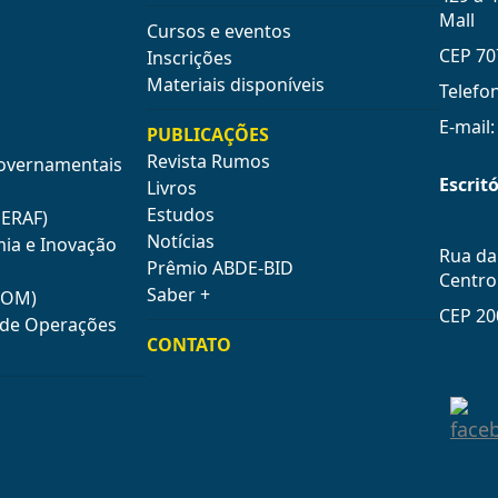
Mall
Cursos e eventos
CEP 70
Inscrições
Materiais disponíveis
Telefo
E-mail
PUBLICAÇÕES
Revista Rumos
Governamentais
Escritó
Livros
Estudos
GERAF)
Notícias
mia e Inovação
Rua da 
Prêmio ABDE-BID
Centro
Saber +
COM)
CEP 20
e de Operações
CONTATO