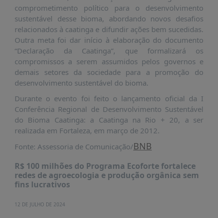
É?
comprometimento político para o desenvolvimento
sustentável desse bioma, abordando novos desafios
DADOS
relacionados à caatinga e difundir ações bem sucedidas.
FRENTE
Outra meta foi dar início à elaboração do documento
PARLAMENTAR
“Declaração da Caatinga”, que formalizará os
compromissos a serem assumidos pelos governos e
SOBRE
demais setores da sociedade para a promoção do
A
desenvolvimento sustentável do bioma.
FRENTE
Durante o evento foi feito o lançamento oficial da I
MATERIAIS
Conferência Regional de Desenvolvimento Sustentável
INFORMAÇÕES
do Bioma Caatinga: a Caatinga na Rio + 20, a ser
realizada em Fortaleza, em março de 2012.
CURSOS
BNB
Fonte: Assessoria de Comunicação/
E
EVENTOS
R$ 100 milhões do Programa Ecoforte fortalece
redes de agroecologia e produção orgânica sem
INSCRIÇÕES
fins lucrativos
MATERIAIS
DISPONÍVEIS
12 DE JULHO DE 2024