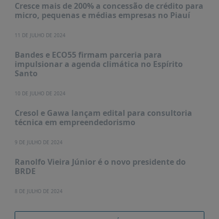
PUBLICAÇÕES
Cresce mais de 200% a concessão de crédito para
micro, pequenas e médias empresas no Piauí
REVISTA
RUMOS
11 DE JULHO DE 2024
LIVROS
Bandes e ECO55 firmam parceria para
impulsionar a agenda climática no Espírito
ESTUDOS
Santo
NOTÍCIAS
10 DE JULHO DE 2024
PRÊMIO
ABDE-
Cresol e Gawa lançam edital para consultoria
BID
técnica em empreendedorismo
PRÊMIO
9 DE JULHO DE 2024
ABDE
DE
Ranolfo Vieira Júnior é o novo presidente do
JORNALISMO
BRDE
SABER
+
8 DE JULHO DE 2024
CONTATO