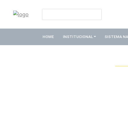
HOME
INSTITUCIONAL
HOME
INSTITUCIONAL
SISTEMA N
ABDE
ASSOCIADOS
ORGANOGRAMA
COMISSÕES
TEMÁTICAS
SISTEMA
NACIONAL
DE
FOMENTO
O
QUE