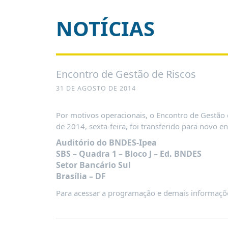
É?
NOTÍCIAS
DADOS
FRENTE
PARLAMENTAR
SOBRE
Encontro de Gestão de Riscos
A
FRENTE
31 DE AGOSTO DE 2014
MATERIAIS
Por motivos operacionais, o Encontro de Gestão d
INFORMAÇÕES
de 2014, sexta-feira, foi transferido para novo e
Auditório do BNDES-Ipea
CURSOS
SBS – Quadra 1 – Bloco J – Ed. BNDES
E
Setor Bancário Sul
EVENTOS
Brasília – DF
INSCRIÇÕES
Para acessar a programação e demais informaçõe
MATERIAIS
DISPONÍVEIS