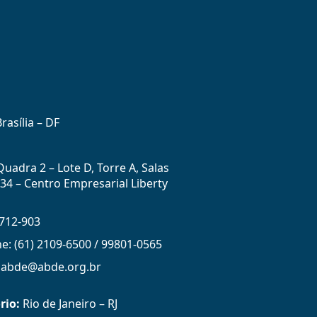
rasília – DF
uadra 2 – Lote D, Torre A, Salas
434 – Centro Empresarial Liberty
712-903
ne: (61) 2109-6500 / 99801-0565
: abde@abde.org.br
rio:
Rio de Janeiro – RJ