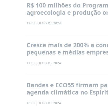
PUBLICAÇÕES
R$ 100 milhões do Programa
agroecologia e produção or
REVISTA
RUMOS
12 DE JULHO DE 2024
LIVROS
ESTUDOS
NOTÍCIAS
Cresce mais de 200% a conc
PRÊMIO
pequenas e médias empres
ABDE-
BID
11 DE JULHO DE 2024
PRÊMIO
ABDE
DE
JORNALISMO
Bandes e ECO55 firmam par
SABER
agenda climática no Espíri
+
CONTATO
10 DE JULHO DE 2024