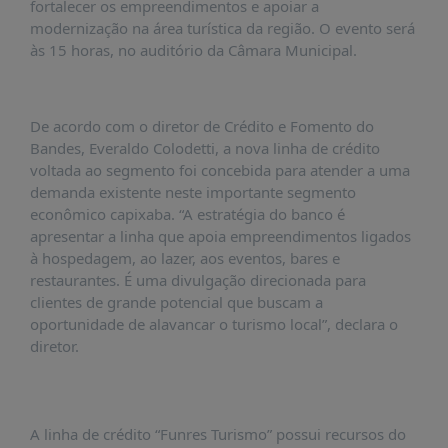
É?
fortalecer os empreendimentos e apoiar a
modernização na área turística da região. O evento será
DADOS
às 15 horas, no auditório da Câmara Municipal.
FRENTE
PARLAMENTAR
De acordo com o diretor de Crédito e Fomento do
SOBRE
Bandes, Everaldo Colodetti, a nova linha de crédito
A
voltada ao segmento foi concebida para atender a uma
FRENTE
demanda existente neste importante segmento
MATERIAIS
econômico capixaba. “A estratégia do banco é
apresentar a linha que apoia empreendimentos ligados
INFORMAÇÕES
à hospedagem, ao lazer, aos eventos, bares e
restaurantes. É uma divulgação direcionada para
CURSOS
clientes de grande potencial que buscam a
E
oportunidade de alavancar o turismo local”, declara o
EVENTOS
diretor.
INSCRIÇÕES
MATERIAIS
DISPONÍVEIS
A linha de crédito “Funres Turismo” possui recursos do