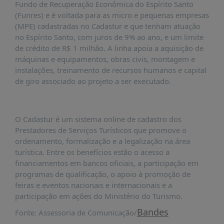
Fundo de Recuperação Econômica do Espírito Santo
PUBLICAÇÕES
(Funres) e é voltada para as micro e pequenas empresas
REVISTA
(MPE) cadastradas no Cadastur e que tenham atuação
RUMOS
no Espírito Santo, com juros de 9% ao ano, e um limite
de crédito de R$ 1 milhão. A linha apoia a aquisição de
LIVROS
máquinas e equipamentos, obras civis, montagem e
ESTUDOS
instalações, treinamento de recursos humanos e capital
de giro associado ao projeto a ser executado.
NOTÍCIAS
PRÊMIO
ABDE-
O Cadastur é um sistema online de cadastro dos
BID
Prestadores de Serviços Turísticos que promove o
PRÊMIO
ordenamento, formalização e a legalização na área
ABDE
turística. Entre os benefícios estão o acesso a
DE
financiamentos em bancos oficiais, a participação em
JORNALISMO
programas de qualificação, o apoio à promoção de
SABER
feiras e eventos nacionais e internacionais e a
+
participação em ações do Ministério do Turismo.
Bandes
Fonte: Assessoria de Comunicação/
CONTATO