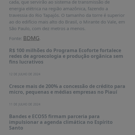
cada, que servirão ao sistema de transmissão de
PUBLICAÇÕES
energia elétrica na região amazônica, fazendo a
REVISTA
travessia do Rio Tapajós. O tamanho da torre é superior
RUMOS
ao do edifício mais alto do Brasil, o Mirante do Vale, em
São Paulo, com dez metros a menos.
LIVROS
BDMG
Fonte:
.
ESTUDOS
R$ 100 milhões do Programa Ecoforte fortalece
NOTÍCIAS
redes de agroecologia e produção orgânica sem
PRÊMIO
fins lucrativos
ABDE-
BID
12 DE JULHO DE 2024
PRÊMIO
Cresce mais de 200% a concessão de crédito para
ABDE
micro, pequenas e médias empresas no Piauí
DE
JORNALISMO
11 DE JULHO DE 2024
SABER
Bandes e ECO55 firmam parceria para
+
impulsionar a agenda climática no Espírito
Santo
CONTATO