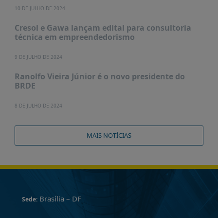
10 DE JULHO DE 2024
Cresol e Gawa lançam edital para consultoria
técnica em empreendedorismo
9 DE JULHO DE 2024
Ranolfo Vieira Júnior é o novo presidente do
BRDE
8 DE JULHO DE 2024
MAIS NOTÍCIAS
Brasília – DF
Sede: