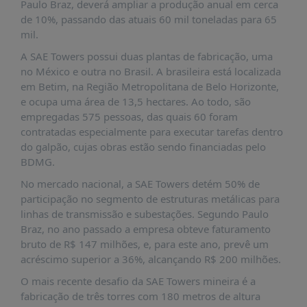
É?
Paulo Braz, deverá ampliar a produção anual em cerca
de 10%, passando das atuais 60 mil toneladas para 65
DADOS
mil.
FRENTE
A SAE Towers possui duas plantas de fabricação, uma
PARLAMENTAR
no México e outra no Brasil. A brasileira está localizada
em Betim, na Região Metropolitana de Belo Horizonte,
SOBRE
e ocupa uma área de 13,5 hectares. Ao todo, são
A
empregadas 575 pessoas, das quais 60 foram
FRENTE
contratadas especialmente para executar tarefas dentro
MATERIAIS
do galpão, cujas obras estão sendo financiadas pelo
BDMG.
INFORMAÇÕES
No mercado nacional, a SAE Towers detém 50% de
CURSOS
participação no segmento de estruturas metálicas para
E
linhas de transmissão e subestações. Segundo Paulo
EVENTOS
Braz, no ano passado a empresa obteve faturamento
bruto de R$ 147 milhões, e, para este ano, prevê um
INSCRIÇÕES
acréscimo superior a 36%, alcançando R$ 200 milhões.
MATERIAIS
O mais recente desafio da SAE Towers mineira é a
DISPONÍVEIS
fabricação de três torres com 180 metros de altura