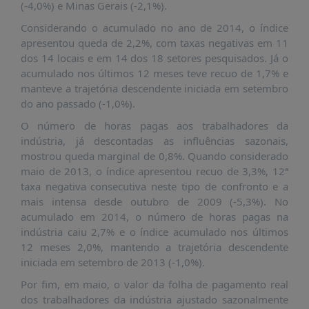
É?
(-4,0%) e Minas Gerais (-2,1%).
DADOS
Considerando o acumulado no ano de 2014, o índice
apresentou queda de 2,2%, com taxas negativas em 11
FRENTE
dos 14 locais e em 14 dos 18 setores pesquisados. Já o
PARLAMENTAR
acumulado nos últimos 12 meses teve recuo de 1,7% e
manteve a trajetória descendente iniciada em setembro
SOBRE
do ano passado (-1,0%).
A
FRENTE
O número de horas pagas aos trabalhadores da
indústria, já descontadas as influências sazonais,
MATERIAIS
mostrou queda marginal de 0,8%. Quando considerado
INFORMAÇÕES
maio de 2013, o índice apresentou recuo de 3,3%, 12ª
taxa negativa consecutiva neste tipo de confronto e a
CURSOS
mais intensa desde outubro de 2009 (-5,3%). No
E
acumulado em 2014, o número de horas pagas na
EVENTOS
indústria caiu 2,7% e o índice acumulado nos últimos
12 meses 2,0%, mantendo a trajetória descendente
INSCRIÇÕES
iniciada em setembro de 2013 (-1,0%).
MATERIAIS
Por fim, em maio, o valor da folha de pagamento real
DISPONÍVEIS
dos trabalhadores da indústria ajustado sazonalmente