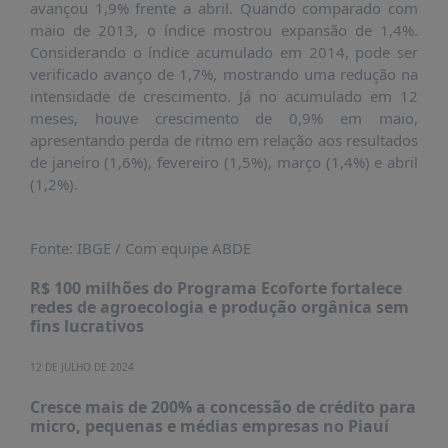
avançou 1,9% frente a abril. Quando comparado com
PUBLICAÇÕES
maio de 2013, o índice mostrou expansão de 1,4%.
REVISTA
Considerando o índice acumulado em 2014, pode ser
RUMOS
verificado avanço de 1,7%, mostrando uma redução na
intensidade de crescimento. Já no acumulado em 12
LIVROS
meses, houve crescimento de 0,9% em maio,
ESTUDOS
apresentando perda de ritmo em relação aos resultados
de janeiro (1,6%), fevereiro (1,5%), março (1,4%) e abril
NOTÍCIAS
(1,2%).
PRÊMIO
ABDE-
BID
Fonte: IBGE / Com equipe ABDE
PRÊMIO
R$ 100 milhões do Programa Ecoforte fortalece
ABDE
redes de agroecologia e produção orgânica sem
DE
fins lucrativos
JORNALISMO
SABER
12 DE JULHO DE 2024
+
Cresce mais de 200% a concessão de crédito para
micro, pequenas e médias empresas no Piauí
CONTATO