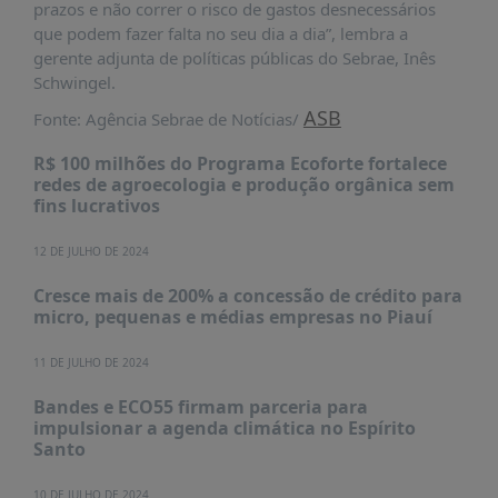
prazos e não correr o risco de gastos desnecessários
PUBLICAÇÕES
que podem fazer falta no seu dia a dia”, lembra a
REVISTA
gerente adjunta de políticas públicas do Sebrae, Inês
RUMOS
Schwingel.
LIVROS
ASB
Fonte: Agência Sebrae de Notícias/
ESTUDOS
R$ 100 milhões do Programa Ecoforte fortalece
redes de agroecologia e produção orgânica sem
NOTÍCIAS
fins lucrativos
PRÊMIO
ABDE-
12 DE JULHO DE 2024
BID
Cresce mais de 200% a concessão de crédito para
PRÊMIO
micro, pequenas e médias empresas no Piauí
ABDE
DE
11 DE JULHO DE 2024
JORNALISMO
Bandes e ECO55 firmam parceria para
SABER
impulsionar a agenda climática no Espírito
+
Santo
CONTATO
10 DE JULHO DE 2024