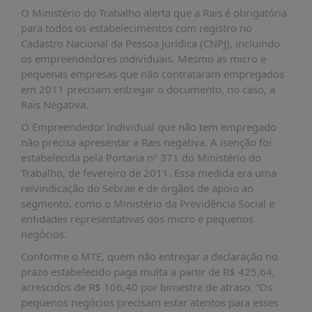
É?
O Ministério do Trabalho alerta que a Rais é obrigatória
DADOS
para todos os estabelecimentos com registro no
Cadastro Nacional da Pessoa Jurídica (CNPJ), incluindo
FRENTE
os empreendedores individuais. Mesmo as micro e
PARLAMENTAR
pequenas empresas que não contrataram empregados
em 2011 precisam entregar o documento, no caso, a
SOBRE
Rais Negativa.
A
FRENTE
O Empreendedor Individual que não tem empregado
não precisa apresentar a Rais negativa. A isenção foi
MATERIAIS
estabelecida pela Portaria nº 371 do Ministério do
INFORMAÇÕES
Trabalho, de fevereiro de 2011. Essa medida era uma
reivindicação do Sebrae e de órgãos de apoio ao
CURSOS
segmento, como o Ministério da Previdência Social e
E
entidades representativas dos micro e pequenos
EVENTOS
negócios.
INSCRIÇÕES
Conforme o MTE, quem não entregar a declaração no
prazo estabelecido paga multa a partir de R$ 425,64,
MATERIAIS
acrescidos de R$ 106,40 por bimestre de atraso. “Os
DISPONÍVEIS
pequenos negócios precisam estar atentos para esses