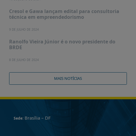
Cresol e Gawa lançam edital para consultoria
técnica em empreendedorismo
9 DE JULHO DE 2024
Ranolfo Vieira Júnior é o novo presidente do
BRDE
8 DE JULHO DE 2024
MAIS NOTÍCIAS
Brasília – DF
Sede: