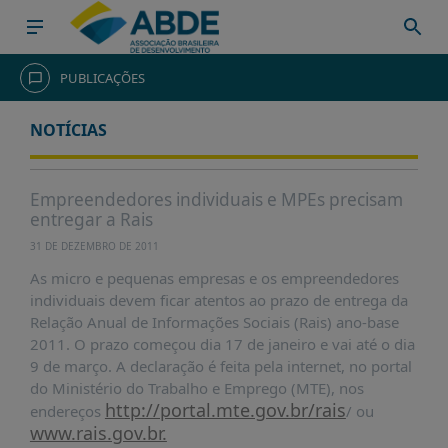
HOME
PUBLICAÇÕES
INSTITUCIONAL
NOTÍCIAS
ABDE
ASSOCIADOS
Empreendedores individuais e MPEs precisam
entregar a Rais
ORGANOGRAMA
31 DE DEZEMBRO DE 2011
COMISSÕES
TEMÁTICAS
As micro e pequenas empresas e os empreendedores
individuais devem ficar atentos ao prazo de entrega da
SISTEMA
Relação Anual de Informações Sociais (Rais) ano-base
NACIONAL
2011. O prazo começou dia 17 de janeiro e vai até o dia
DE
9 de março. A declaração é feita pela internet, no portal
FOMENTO
do Ministério do Trabalho e Emprego (MTE), nos
http://portal.mte.gov.br/rais
endereços
/ ou
O
www.rais.gov.br.
QUE