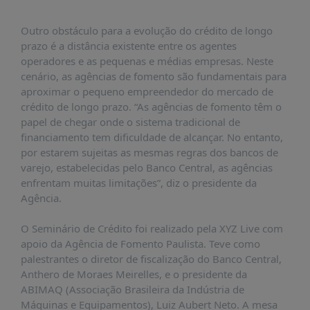
PUBLICAÇÕES
Outro obstáculo para a evolução do crédito de longo
REVISTA
RUMOS
prazo é a distância existente entre os agentes
operadores e as pequenas e médias empresas. Neste
LIVROS
cenário, as agências de fomento são fundamentais para
aproximar o pequeno empreendedor do mercado de
ESTUDOS
crédito de longo prazo. “As agências de fomento têm o
NOTÍCIAS
papel de chegar onde o sistema tradicional de
financiamento tem dificuldade de alcançar. No entanto,
PRÊMIO
por estarem sujeitas as mesmas regras dos bancos de
ABDE-
BID
varejo, estabelecidas pelo Banco Central, as agências
enfrentam muitas limitações”, diz o presidente da
PRÊMIO
Agência.
ABDE
DE
O Seminário de Crédito foi realizado pela XYZ Live com
JORNALISMO
apoio da Agência de Fomento Paulista. Teve como
SABER
palestrantes o diretor de fiscalização do Banco Central,
+
Anthero de Moraes Meirelles, e o presidente da
ABIMAQ (Associação Brasileira da Indústria de
CONTATO
Máquinas e Equipamentos), Luiz Aubert Neto. A mesa