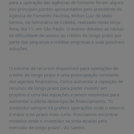
É?
para a operação das agências de fomento foram alguns
dos principais pontos apresentados pelo presidente da
DADOS
Agência de Fomento Paulista, Milton Luiz de Melo
Santos, no Seminário de Crédito, realizado nesta terça-
FRENTE
feira, dia 11, em São Paulo. O evento debateu as causas
PARLAMENTAR
da dificuldade de acesso ao crédito de longo prazo por
SOBRE
parte das pequenas e médias empresas e suas possíveis
A
soluções.
FRENTE
MATERIAIS
O volume de recursos disponíveis para operações de
INFORMAÇÕES
crédito de longo prazo é uma preocupação constante
dos agentes financeiros. Como aumentar a captação de
CURSOS
recursos de longo prazo para poder investir em
E
projetos é uma das equações a serem resolvidas para
EVENTOS
aumentar a oferta desse tipo de financiamento. “O
investidor sempre irá preferir operações onde o retorno
INSCRIÇÕES
é maior e no prazo mais curto. Precisamos encontrar
MATERIAIS
modelos onde o investidor se sinta atraído pelo
DISPONÍVEIS
mercado de longo prazo”, diz Santos.