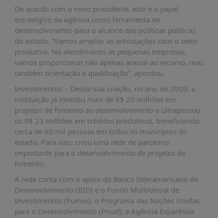
É?
De acordo com o novo presidente, este é o papel
DADOS
estratégico da agência como ferramenta de
desenvolvimento para o alcance das políticas públicas
FRENTE
do estado. “Vamos ampliar as articulações com o setor
PARLAMENTAR
produtivo. No atendimento às pequenas empresas,
vamos proporcionar não apenas acesso ao recurso, mas
SOBRE
também orientação e qualificação”, apontou.
A
FRENTE
Investimentos – Desde sua criação, no ano de 2009, a
instituição já investiu mais de R$ 20 milhões em
MATERIAIS
projetos de fomento ao desenvolvimento e ultrapassou
INFORMAÇÕES
os R$ 23 milhões em créditos produtivos, beneficiando
cerca de 60 mil pessoas em todos os municípios do
CURSOS
estado. Para isso, criou uma rede de parceiros
E
importante para o desenvolvimento de projetos de
EVENTOS
fomento.
INSCRIÇÕES
A rede conta com o apoio do Banco Interamericano de
Desenvolvimento (BID) e o Fundo Multilateral de
MATERIAIS
Investimentos (Fumin); o Programa das Nações Unidas
DISPONÍVEIS
para o Desenvolvimento (Pnud); a Agência Espanhola