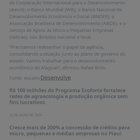
de Cooperação Internacional para o Desenvolvimento
PUBLICAÇÕES
(Aecid); o Banco Mundial (WB); o Banco Nacional de
REVISTA
Desenvolvimento Econômico e Social (BNDES); a
RUMOS
Associação Brasileira de Desenvolvimento (ABDE); e o
Serviço de Apoio às Micro e Pequenas Empresas
LIVROS
(Sebrae), nos âmbitos nacional e local.
ESTUDOS
“Precisamos redesenhar o papel da agência,
NOTÍCIAS
consolidando a atuação junto ao plano de governo do
estado. Vamos trabalhar para o desenvolvimento
PRÊMIO
econômico de Alagoas”, afirmou Rafael Brito.
ABDE-
BID
Desenvolve
Fonte: Ascom/
PRÊMIO
R$ 100 milhões do Programa Ecoforte fortalece
ABDE
redes de agroecologia e produção orgânica sem
DE
fins lucrativos
JORNALISMO
SABER
12 DE JULHO DE 2024
+
Cresce mais de 200% a concessão de crédito para
micro, pequenas e médias empresas no Piauí
CONTATO