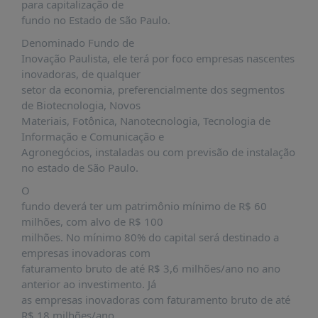
É?
para capitalização de
fundo no Estado de São Paulo.
DADOS
Denominado Fundo de
FRENTE
Inovação Paulista, ele terá por foco empresas nascentes
PARLAMENTAR
inovadoras, de qualquer
setor da economia, preferencialmente dos segmentos
SOBRE
de Biotecnologia, Novos
A
Materiais, Fotônica, Nanotecnologia, Tecnologia de
FRENTE
Informação e Comunicação e
MATERIAIS
Agronegócios, instaladas ou com previsão de instalação
no estado de São Paulo.
INFORMAÇÕES
O
CURSOS
fundo deverá ter um patrimônio mínimo de R$ 60
E
milhões, com alvo de R$ 100
EVENTOS
milhões. No mínimo 80% do capital será destinado a
empresas inovadoras com
INSCRIÇÕES
faturamento bruto de até R$ 3,6 milhões/ano no ano
MATERIAIS
anterior ao investimento. Já
DISPONÍVEIS
as empresas inovadoras com faturamento bruto de até
R$ 18 milhões/ano