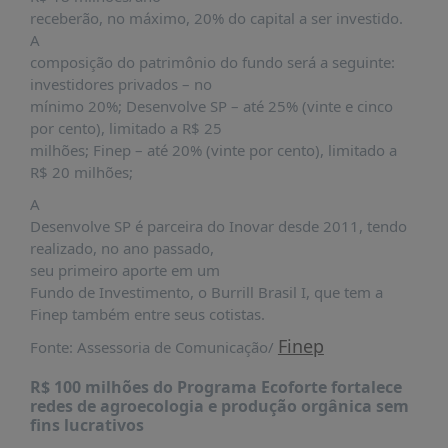
PUBLICAÇÕES
receberão, no máximo, 20% do capital a ser investido.
A
REVISTA
composição do patrimônio do fundo será a seguinte:
RUMOS
investidores privados – no
LIVROS
mínimo 20%; Desenvolve SP – até 25% (vinte e cinco
por cento), limitado a R$ 25
ESTUDOS
milhões; Finep – até 20% (vinte por cento), limitado a
NOTÍCIAS
R$ 20 milhões;
PRÊMIO
A
ABDE-
Desenvolve SP é parceira do Inovar desde 2011, tendo
BID
realizado, no ano passado,
seu primeiro aporte em um
PRÊMIO
Fundo de Investimento, o Burrill Brasil I, que tem a
ABDE
Finep também entre seus cotistas.
DE
JORNALISMO
Finep
Fonte: Assessoria de Comunicação/
SABER
R$ 100 milhões do Programa Ecoforte fortalece
+
redes de agroecologia e produção orgânica sem
fins lucrativos
CONTATO