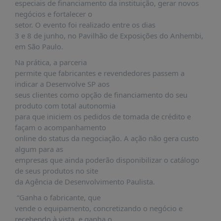
É?
especiais de financiamento da instituição, gerar novos
negócios e fortalecer o
DADOS
setor. O evento foi realizado entre os dias
3 e 8 de junho, no Pavilhão de Exposições do Anhembi,
FRENTE
em São Paulo.
PARLAMENTAR
Na prática, a parceria
SOBRE
permite que fabricantes e revendedores passem a
A
indicar a Desenvolve SP aos
FRENTE
seus clientes como opção de financiamento do seu
MATERIAIS
produto com total autonomia
para que iniciem os pedidos de tomada de crédito e
INFORMAÇÕES
façam o acompanhamento
online do status da negociação. A ação não gera custo
CURSOS
algum para as
E
empresas que ainda poderão disponibilizar o catálogo
EVENTOS
de seus produtos no site
INSCRIÇÕES
da Agência de Desenvolvimento Paulista.
MATERIAIS
“Ganha o fabricante, que
DISPONÍVEIS
vende o equipamento, concretizando o negócio e
recebendo à vista, e ganha o