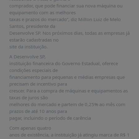
PUBLICAÇÕES
comprador, que pode financiar sua nova máquina ou
equipamento com as melhores
REVISTA
taxas e prazos do mercado”, diz Milton Luiz de Melo
RUMOS
Santos, presidente da
LIVROS
Desenvolve SP. Nos próximos dias, todas as empresas já
estarão cadastradas no
ESTUDOS
site da instituição.
NOTÍCIAS
A Desenvolve SP,
PRÊMIO
instituição financeira do Governo Estadual, oferece
ABDE-
condições especiais de
BID
financiamento para pequenas e médias empresas que
precisam de incentivo para
PRÊMIO
crescer. Para a compra de máquinas e equipamentos as
ABDE
taxas de juros são
DE
JORNALISMO
melhores do mercado e partem de 0,25% ao mês com
prazos de até 10 anos para
SABER
pagar, incluindo o período de carência
+
Com apenas quatro
CONTATO
anos de existência, a instituição já atingiu marca de R$ 1