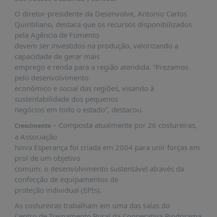
PUBLICAÇÕES
O diretor-presidente da Desenvolve, Antonio Carlos
REVISTA
Quintiliano, destaca que os recursos disponibilizados
RUMOS
pela Agência de Fomento
devem ser investidos na produção, valorizando a
LIVROS
capacidade de gerar mais
ESTUDOS
emprego e renda para a região atendida. “Prezamos
pelo desenvolvimento
NOTÍCIAS
econômico e social das regiões, visando à
PRÊMIO
sustentabilidade dos pequenos
ABDE-
negócios em todo o estado”, destacou.
BID
– Composta atualmente por 26 costureiras,
Crescimento
PRÊMIO
a Associação
ABDE
Nova Esperança foi criada em 2004 para unir forças em
DE
prol de um objetivo
JORNALISMO
comum: o desenvolvimento sustentável através da
SABER
confecção de equipamentos de
+
proteção individual (EPIs).
As costureiras trabalham em uma das salas do
CONTATO
Centro de Treinamento Rural da Cooperativa Pindorama