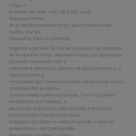
É?
chega a
produzir, por mês, mais de 4.500 peças
DADOS
deequipamentos
FRENTE
de proteção individual (EPIs), que incluem bonés
PARLAMENTAR
árabes, manga
canavieira, batas e uniformes.
SOBRE
A
Segundo a gerente do Núcleo Incubador de Empresas
FRENTE
de Pindorama (Niep), Marinalva Vilela, por apresentar
proposta condizente com a
MATERIAIS
realidade e dentro dos padrões de apoio financeiro, a
INFORMAÇÕES
Desenvolve foi a
responsável pelo desenvolvimento da produção e pela
CURSOS
qualidade dos produtos
E
confeccionados pelas costureiras. “Com o primeiro
EVENTOS
empréstimo que fizemos, a
associação duplicou os seus recursos e fez novos
INSCRIÇÕES
investimentos. Compramos novas
MATERIAIS
máquinas de costura e matérias primas, o que nos
DISPONÍVEIS
proporcionou dar continuidade
aos nossos trabalhos”, contou.