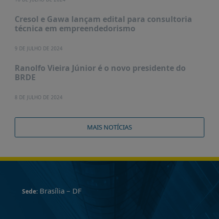
Cresol e Gawa lançam edital para consultoria
técnica em empreendedorismo
9 DE JULHO DE 2024
Ranolfo Vieira Júnior é o novo presidente do
BRDE
8 DE JULHO DE 2024
MAIS NOTÍCIAS
Brasília – DF
Sede: