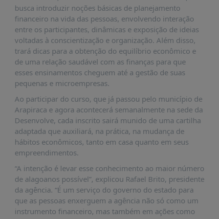
É?
busca introduzir noções básicas de planejamento
financeiro na vida das pessoas, envolvendo interação
DADOS
entre os participantes, dinâmicas e exposição de ideias
FRENTE
voltadas à conscientização e organização. Além disso,
PARLAMENTAR
trará dicas para a obtenção do equilíbrio econômico e
de uma relação saudável com as finanças para que
SOBRE
esses ensinamentos cheguem até a gestão de suas
A
pequenas e microempresas.
FRENTE
Ao participar do curso, que já passou pelo município de
MATERIAIS
Arapiraca e agora acontecerá semanalmente na sede da
INFORMAÇÕES
Desenvolve, cada inscrito sairá munido de uma cartilha
adaptada que auxiliará, na prática, na mudança de
CURSOS
hábitos econômicos, tanto em casa quanto em seus
E
empreendimentos.
EVENTOS
“A intenção é levar esse conhecimento ao maior número
INSCRIÇÕES
de alagoanos possível”, explicou Rafael Brito, presidente
da agência. “É um serviço do governo do estado para
MATERIAIS
que as pessoas enxerguem a agência não só como um
DISPONÍVEIS
instrumento financeiro, mas também em ações como