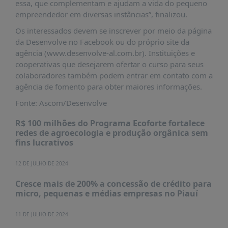
essa, que complementam e ajudam a vida do pequeno
PUBLICAÇÕES
empreendedor em diversas instâncias”, finalizou.
REVISTA
Os interessados devem se inscrever por meio da página
RUMOS
da Desenvolve no Facebook ou do próprio site da
LIVROS
agência (www.desenvolve-al.com.br). Instituições e
cooperativas que desejarem ofertar o curso para seus
ESTUDOS
colaboradores também podem entrar em contato com a
NOTÍCIAS
agência de fomento para obter maiores informações.
Fonte: Ascom/Desenvolve
PRÊMIO
ABDE-
R$ 100 milhões do Programa Ecoforte fortalece
BID
redes de agroecologia e produção orgânica sem
PRÊMIO
fins lucrativos
ABDE
DE
12 DE JULHO DE 2024
JORNALISMO
Cresce mais de 200% a concessão de crédito para
SABER
micro, pequenas e médias empresas no Piauí
+
11 DE JULHO DE 2024
CONTATO