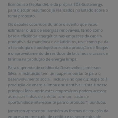
É?
Econômico (Seplande), e da própria EDS-Sustenergy,
para discutir resultados já realizados no Estado sobre o
DADOS
tema proposto.
FRENTE
Os debates ocorridos durante o evento que visou
PARLAMENTAR
estimular o uso de energias renováveis, tendo como
base a eficiência energética nas empresas da cadeia
SOBRE
A
produtiva da mandioca e de laticínios, teve como pauta
FRENTE
a tecnologia de biodigestores para produção de Biogás
e o aproveitamento de resíduos de laticínios e casas de
MATERIAIS
farinha na produção de energia limpa.
INFORMAÇÕES
Para o gerente de crédito da Desenvolve, Jamerson
Silva, a instituição tem um papel importante para o
CURSOS
desenvolvimento social, inclusive no que diz respeito à
E
produção de energia limpa e sustentável. “Este é nosso
EVENTOS
principal foco, onde estes empresários podem acessar
INSCRIÇÕES
as nossas linhas de crédito com um custo de
oportunidade interessante para o produtor”, pontuou.
MATERIAIS
DISPONÍVEIS
Jamerson apresentou também as formas de atuação da
empresa no mercado de crédito e os segmentos de