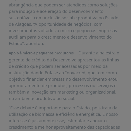
PUBLICAÇÕES
abrangência que podem ser atendidos como soluções
para indução e aceleração do desenvolvimento
REVISTA
sustentável, com inclusão social e produtiva no Estado
RUMOS
de Alagoas. “A oportunidade de negócios, com
LIVROS
investimentos voltados à micro e pequenas empresas
auxiliam para o crescimento e desenvolvimento do
ESTUDOS
Estado”, apontou.
NOTÍCIAS
– Durante a palestra o
Apoio à micro e pequenos produtores
PRÊMIO
gerente de crédito da Desenvolve apresentou as linhas
ABDE-
de crédito que podem ser acessadas por meio da
BID
instituição dando ênfase ao Inovacred, que tem como
objetivo financiar empresas no desenvolvimento e/ou
PRÊMIO
aprimoramento de produtos, processos ou serviços e
ABDE
também a inovação em marketing ou organizacional,
DE
JORNALISMO
no ambiente produtivo ou social.
“Esse debate é importante para o Estado, pois trata da
SABER
+
utilização de biomassa e eficiência energética. E nosso
interesse é justamente esse, estimular e apoiar o
CONTATO
crescimento e melhor aproveitamento das capacidades