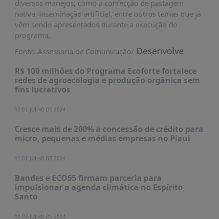
diversos manejos, como a confecção de pastagem
PUBLICAÇÕES
nativa, inseminação artificial, entre outros temas que já
REVISTA
vêm sendo apresentados durante a execução do
RUMOS
programa.
LIVROS
Desenvolve
Fonte: Assessoria de Comunicação/
ESTUDOS
R$ 100 milhões do Programa Ecoforte fortalece
redes de agroecologia e produção orgânica sem
NOTÍCIAS
fins lucrativos
PRÊMIO
ABDE-
12 DE JULHO DE 2024
BID
Cresce mais de 200% a concessão de crédito para
PRÊMIO
micro, pequenas e médias empresas no Piauí
ABDE
DE
11 DE JULHO DE 2024
JORNALISMO
Bandes e ECO55 firmam parceria para
SABER
impulsionar a agenda climática no Espírito
+
Santo
CONTATO
10 DE JULHO DE 2024