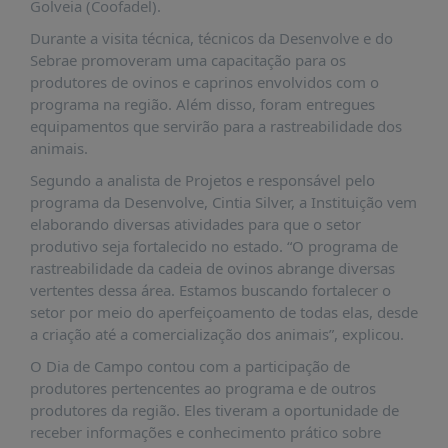
É?
Golveia (Coofadel).
Durante a visita técnica, técnicos da Desenvolve e do
DADOS
Sebrae promoveram uma capacitação para os
FRENTE
produtores de ovinos e caprinos envolvidos com o
PARLAMENTAR
programa na região. Além disso, foram entregues
equipamentos que servirão para a rastreabilidade dos
SOBRE
animais.
A
FRENTE
Segundo a analista de Projetos e responsável pelo
programa da Desenvolve, Cintia Silver, a Instituição vem
MATERIAIS
elaborando diversas atividades para que o setor
INFORMAÇÕES
produtivo seja fortalecido no estado. “O programa de
rastreabilidade da cadeia de ovinos abrange diversas
CURSOS
vertentes dessa área. Estamos buscando fortalecer o
E
setor por meio do aperfeiçoamento de todas elas, desde
EVENTOS
a criação até a comercialização dos animais”, explicou.
INSCRIÇÕES
O Dia de Campo contou com a participação de
produtores pertencentes ao programa e de outros
MATERIAIS
produtores da região. Eles tiveram a oportunidade de
DISPONÍVEIS
receber informações e conhecimento prático sobre