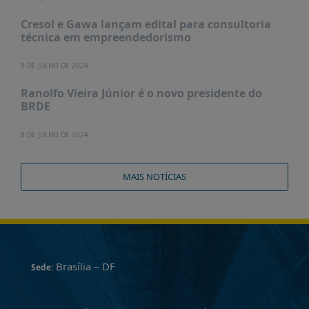
Cresol e Gawa lançam edital para consultoria
técnica em empreendedorismo
9 DE JULHO DE 2024
Ranolfo Vieira Júnior é o novo presidente do
BRDE
8 DE JULHO DE 2024
MAIS NOTÍCIAS
Brasília – DF
Sede: