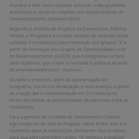
É?
Mundial e tem como objetivo diminuir a desigualdade
econômica e social em regiões com baixos Índices de
DADOS
Desenvolvimento Humano (IDH).
FRENTE
Segundo a analista de Projetos da Desenvolve, Patrícia
PARLAMENTAR
Toledo, o Programa é movido através de diversas ações
voltadas à mobilização para formação dos grupos. “É a
SOBRE
A
partir da formação dos Grupos de Oportunidade Local
FRENTE
de Desenvolvimento (GOLD) que o programa cumpre
seus objetivos, que visam o combate à pobreza através
MATERIAIS
do empreendedorismo”, explicou.
INFORMAÇÕES
Durante o encontro, além da apresentação do
programa, sua forma de atuação e seus avanços a partir
CURSOS
da criação até a implementação em 23 municípios,
E
foram discutidas as possibilidades de parcerias entre as
EVENTOS
instituições.
INSCRIÇÕES
Para a gerente da Unidade de Atendimento Coletivo
MATERIAIS
Agronegócios do Sebrae Alagoas, Vânia Britto, este é o
DISPONÍVEIS
momento para as instituições alinharem seus projetos
para que eles caminhem juntos. “O objetivo é analisar