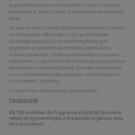
PUBLICAÇÕES
as possibilidades para costurarmos nossos recursos e
programas e, a partir disso, firmarmos novas parcerias”,
REVISTA
disse.
RUMOS
De acordo com o diretor de Desenvolvimento e Projetos
LIVROS
da Desenvolve, Fábio Leão, todas as instituições
ESTUDOS
envolvidas possuem uma base semelhante que
englobam as questões de combate à pobreza e a
NOTÍCIAS
inclusão produtiva. “Devemos aproveitar os recursos
disponíveis e o que temos em comum para avançarmos
PRÊMIO
ABDE-
ainda mais com este programa, que vem contribuindo
BID
com o fortalecimento das pequenas comunidades em
nosso estado”, enfatizou.
PRÊMIO
ABDE
Fonte e Fotos: Assessoria de Comunicação/
DE
Desenvolve
JORNALISMO
SABER
R$ 100 milhões do Programa Ecoforte fortalece
+
redes de agroecologia e produção orgânica sem
fins lucrativos
CONTATO