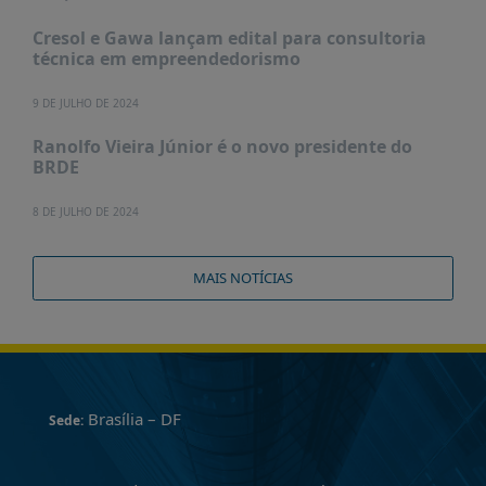
Cresol e Gawa lançam edital para consultoria
técnica em empreendedorismo
9 DE JULHO DE 2024
Ranolfo Vieira Júnior é o novo presidente do
BRDE
8 DE JULHO DE 2024
MAIS NOTÍCIAS
Brasília – DF
Sede: