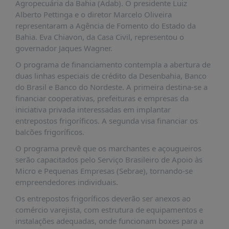
É?
Agropecuária da Bahia (Adab). O presidente Luiz
Alberto Pettinga e o diretor Marcelo Oliveira
DADOS
representaram a Agência de Fomento do Estado da
Bahia. Eva Chiavon, da Casa Civil, representou o
FRENTE
governador Jaques Wagner.
PARLAMENTAR
O programa de financiamento contempla a abertura de
SOBRE
duas linhas especiais de crédito da Desenbahia, Banco
A
do Brasil e Banco do Nordeste. A primeira destina-se a
FRENTE
financiar cooperativas, prefeituras e empresas da
MATERIAIS
iniciativa privada interessadas em implantar
entrepostos frigoríficos. A segunda visa financiar os
INFORMAÇÕES
balcões frigoríficos.
CURSOS
O programa prevê que os marchantes e açougueiros
E
serão capacitados pelo Serviço Brasileiro de Apoio às
EVENTOS
Micro e Pequenas Empresas (Sebrae), tornando-se
empreendedores individuais.
INSCRIÇÕES
Os entrepostos frigoríficos deverão ser anexos ao
MATERIAIS
comércio varejista, com estrutura de equipamentos e
DISPONÍVEIS
instalações adequadas, onde funcionam boxes para a