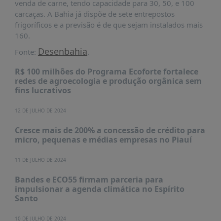
venda de carne, tendo capacidade para 30, 50, e 100
PUBLICAÇÕES
carcaças. A Bahia já dispõe de sete entrepostos
REVISTA
frigoríficos e a previsão é de que sejam instalados mais
RUMOS
160.
LIVROS
Desenbahia
Fonte:
.
ESTUDOS
R$ 100 milhões do Programa Ecoforte fortalece
redes de agroecologia e produção orgânica sem
NOTÍCIAS
fins lucrativos
PRÊMIO
ABDE-
12 DE JULHO DE 2024
BID
Cresce mais de 200% a concessão de crédito para
PRÊMIO
micro, pequenas e médias empresas no Piauí
ABDE
DE
11 DE JULHO DE 2024
JORNALISMO
Bandes e ECO55 firmam parceria para
SABER
impulsionar a agenda climática no Espírito
+
Santo
CONTATO
10 DE JULHO DE 2024