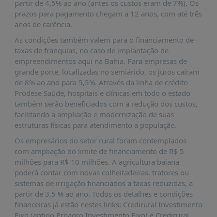
É?
partir de 4,5% ao ano (antes os custos eram de 7%). Os
prazos para pagamento chegam a 12 anos, com até três
DADOS
anos de carência.
FRENTE
As condições também valem para o financiamento de
PARLAMENTAR
taxas de franquias, no caso de implantação de
empreendimentos aqui na Bahia. Para empresas de
SOBRE
grande porte, localizadas no semiárido, os juros caíram
A
de 8% ao ano para 5,5%. Através da linha de crédito
FRENTE
Prodese Saúde, hospitais e clínicas em todo o estado
MATERIAIS
também serão beneficiados com a redução dos custos,
facilitando a ampliação e modernização de suas
INFORMAÇÕES
estruturas físicas para atendimento a população.
CURSOS
Os empresários do setor rural foram contemplados
E
com ampliação do limite de financiamento de R$ 5
EVENTOS
milhões para R$ 10 milhões. A agricultura baiana
poderá contar com novas colheitadeiras, tratores ou
INSCRIÇÕES
sistemas de irrigação financiados a taxas reduzidas, a
MATERIAIS
partir de 3,5 % ao ano. Todos os detalhes e condições
DISPONÍVEIS
financeiras já estão nestes links: Credirural Investimento
Fixo (antigo Proagro Investimento Fixo) e Credirural