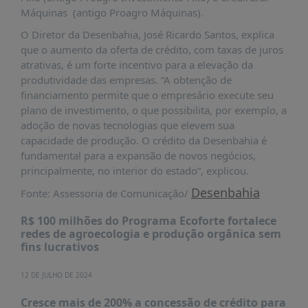
PUBLICAÇÕES
Máquinas (antigo Proagro Máquinas).
REVISTA
O Diretor da Desenbahia, José Ricardo Santos, explica
RUMOS
que o aumento da oferta de crédito, com taxas de juros
atrativas, é um forte incentivo para a elevação da
LIVROS
produtividade das empresas. “A obtenção de
ESTUDOS
financiamento permite que o empresário execute seu
plano de investimento, o que possibilita, por exemplo, a
NOTÍCIAS
adoção de novas tecnologias que elevem sua
PRÊMIO
capacidade de produção. O crédito da Desenbahia é
ABDE-
fundamental para a expansão de novos negócios,
BID
principalmente, no interior do estado”, explicou.
PRÊMIO
Desenbahia
Fonte: Assessoria de Comunicação/
ABDE
DE
R$ 100 milhões do Programa Ecoforte fortalece
JORNALISMO
redes de agroecologia e produção orgânica sem
fins lucrativos
SABER
+
12 DE JULHO DE 2024
CONTATO
Cresce mais de 200% a concessão de crédito para