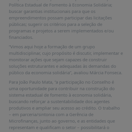
É?
Política Estadual de Fomento à Economia Solidária;
buscar garantias institucionais para que os
DADOS
empreendimentos possam participar das licitações
FRENTE
públicas; sugerir os critérios para a seleção de
PARLAMENTAR
programas e projetos a serem implementados e/ou
financiados.
SOBRE
A
“Vimos aqui hoje a formação de um grupo
FRENTE
multidisciplinar, cujo propósito é discutir, implementar e
monitorar ações que sejam capazes de construir
MATERIAIS
soluções estruturantes e adequadas às demandas do
INFORMAÇÕES
público da economia solidária”, avaliou Márcia Fonseca.
Para João Paulo Mata, “a participação no Conselho é
CURSOS
uma oportunidade para contribuir na construção do
E
sistema estadual de fomento à economia solidária,
EVENTOS
buscando reforçar a sustentabilidade dos agentes
INSCRIÇÕES
produtivos e ampliar seu acesso ao crédito. O trabalho
– em parceria/sintonia com a Gerência de
MATERIAIS
Microfinanças, junto ao governo, e as entidades que
DISPONÍVEIS
representam e qualificam o setor – possibilitará o