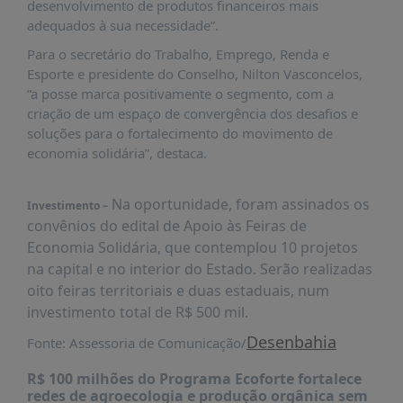
desenvolvimento de produtos financeiros mais
PUBLICAÇÕES
adequados à sua necessidade”.
REVISTA
Para o secretário do Trabalho, Emprego, Renda e
RUMOS
Esporte e presidente do Conselho, Nilton Vasconcelos,
LIVROS
“a posse marca positivamente o segmento, com a
criação de um espaço de convergência dos desafios e
ESTUDOS
soluções para o fortalecimento do movimento de
NOTÍCIAS
economia solidária”, destaca.
PRÊMIO
ABDE-
Na oportunidade, foram assinados os
Investimento –
BID
convênios do edital de Apoio às Feiras de
Economia Solidária, que contemplou 10 projetos
PRÊMIO
ABDE
na capital e no interior do Estado. Serão realizadas
DE
oito feiras territoriais e duas estaduais, num
JORNALISMO
investimento total de R$ 500 mil.
SABER
Desenbahia
Fonte: Assessoria de Comunicação/
+
R$ 100 milhões do Programa Ecoforte fortalece
CONTATO
redes de agroecologia e produção orgânica sem