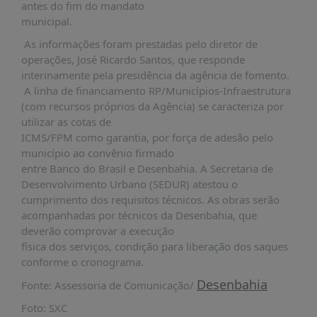
antes do fim do mandato
PUBLICAÇÕES
municipal.
REVISTA
As informações foram prestadas pelo diretor de
RUMOS
operações, José Ricardo Santos, que responde
LIVROS
interinamente pela presidência da agência de fomento.
A linha de financiamento RP/Municípios-Infraestrutura
ESTUDOS
(com recursos próprios da Agência) se caracteriza por
NOTÍCIAS
utilizar as cotas de
ICMS/FPM como garantia, por força de adesão pelo
PRÊMIO
município ao convênio firmado
ABDE-
entre Banco do Brasil e Desenbahia. A Secretaria de
BID
Desenvolvimento Urbano (SEDUR) atestou o
PRÊMIO
cumprimento dos requisitos técnicos. As obras serão
ABDE
acompanhadas por técnicos da Desenbahia, que
DE
deverão comprovar a execução
JORNALISMO
física dos serviços, condição para liberação dos saques
SABER
conforme o cronograma.
+
Desenbahia
Fonte: Assessoria de Comunicação/
CONTATO
Foto: SXC