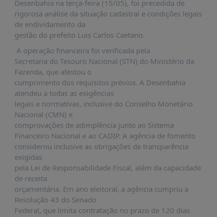
É?
Desenbahia na terça-feira (15/05), foi precedida de
rigorosa análise da situação cadastral e condições legais
DADOS
de endividamento da
gestão do prefeito Luis Carlos Caetano.
FRENTE
PARLAMENTAR
A operação financeira foi verificada pela
Secretaria do Tesouro Nacional (STN) do Ministério da
SOBRE
Fazenda, que atestou o
A
cumprimento dos requisitos prévios. A Desenbahia
FRENTE
atendeu a todas as exigências
MATERIAIS
legais e normativas, inclusive do Conselho Monetário
Nacional (CMN) e
INFORMAÇÕES
comprovações de adimplência junto ao Sistema
Financeiro Nacional e ao CADIP. A agência de fomento
CURSOS
considerou inclusive as obrigações de transparência
E
exigidas
EVENTOS
pela Lei de Responsabilidade Fiscal, além da capacidade
INSCRIÇÕES
de receita
orçamentária. Em ano eleitoral, a agência cumpriu a
MATERIAIS
Resolução 43 do Senado
DISPONÍVEIS
Federal, que limita contratação no prazo de 120 dias