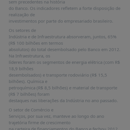
É?
sem precedentes na história
do Banco. Os indicadores refletem a forte disposição de
DADOS
realização de
investimentos por parte do empresariado brasileiro.
FRENTE
PARLAMENTAR
Os setores de
Indústria e de Infraestrutura absorveram, juntos, 65%
SOBRE
(R$ 100 bilhões em termos
A
absolutos) do total desembolsado pelo Banco em 2012.
FRENTE
Na Infraestrutura, os
MATERIAIS
líderes foram os segmentos de energia elétrica (com R$
18,9 bilhões
INFORMAÇÕES
desembolsados) e transporte rodoviário (R$ 15,5
bilhões). Química e
CURSOS
petroquímica (R$ 8,5 bilhões) e material de transporte
E
(R$ 7 bilhões) foram
EVENTOS
destaques nas liberações da Indústria no ano passado.
INSCRIÇÕES
O setor de Comércio e
MATERIAIS
Serviços, por sua vez, manteve ao longo do ano
DISPONÍVEIS
trajetória firme de crescimento
na carteira de financiamentos do Banco e fechou 2012