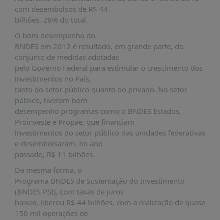
PUBLICAÇÕES
com desembolsos de R$ 44
bilhões, 28% do total.
REVISTA
RUMOS
O bom desempenho do
BNDES em 2012 é resultado, em grande parte, do
LIVROS
conjunto de medidas adotadas
ESTUDOS
pelo Governo Federal para estimular o crescimento dos
investimentos no País,
NOTÍCIAS
tanto do setor público quanto do privado. No setor
PRÊMIO
público, tiveram bom
ABDE-
desempenho programas como o BNDES Estados,
BID
Proinveste e Propae, que financiam
investimentos do setor público das unidades federativas
PRÊMIO
e desembolsaram, no ano
ABDE
passado, R$ 11 bilhões.
DE
JORNALISMO
Da mesma forma, o
Programa BNDES de Sustentação do Investimento
SABER
+
(BNDES PSI), com taxas de juros
baixas, liberou R$ 44 bilhões, com a realização de quase
CONTATO
150 mil operações de