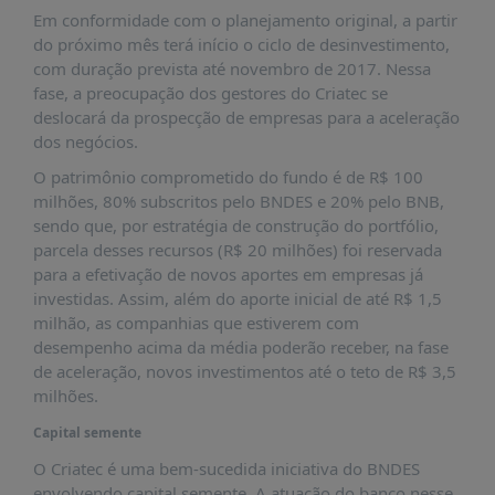
É?
Em conformidade com o planejamento original, a partir
DADOS
do próximo mês terá início o ciclo de desinvestimento,
com duração prevista até novembro de 2017. Nessa
FRENTE
fase, a preocupação dos gestores do Criatec se
PARLAMENTAR
deslocará da prospecção de empresas para a aceleração
dos negócios.
SOBRE
A
O patrimônio comprometido do fundo é de R$ 100
FRENTE
milhões, 80% subscritos pelo BNDES e 20% pelo BNB,
sendo que, por estratégia de construção do portfólio,
MATERIAIS
parcela desses recursos (R$ 20 milhões) foi reservada
INFORMAÇÕES
para a efetivação de novos aportes em empresas já
investidas. Assim, além do aporte inicial de até R$ 1,5
CURSOS
milhão, as companhias que estiverem com
E
desempenho acima da média poderão receber, na fase
EVENTOS
de aceleração, novos investimentos até o teto de R$ 3,5
milhões.
INSCRIÇÕES
Capital semente
MATERIAIS
DISPONÍVEIS
O Criatec é uma bem-sucedida iniciativa do BNDES
envolvendo capital semente. A atuação do banco nesse