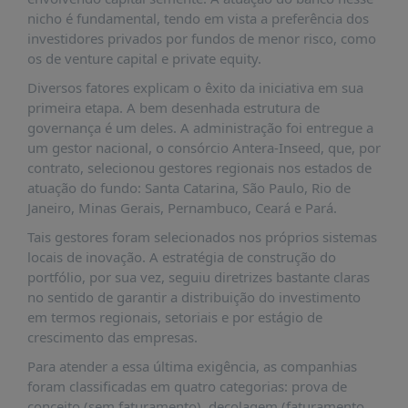
PUBLICAÇÕES
nicho é fundamental, tendo em vista a preferência dos
investidores privados por fundos de menor risco, como
REVISTA
RUMOS
os de venture capital e private equity.
Diversos fatores explicam o êxito da iniciativa em sua
LIVROS
primeira etapa. A bem desenhada estrutura de
ESTUDOS
governança é um deles. A administração foi entregue a
um gestor nacional, o consórcio Antera-Inseed, que, por
NOTÍCIAS
contrato, selecionou gestores regionais nos estados de
PRÊMIO
atuação do fundo: Santa Catarina, São Paulo, Rio de
ABDE-
Janeiro, Minas Gerais, Pernambuco, Ceará e Pará.
BID
Tais gestores foram selecionados nos próprios sistemas
PRÊMIO
locais de inovação. A estratégia de construção do
ABDE
portfólio, por sua vez, seguiu diretrizes bastante claras
DE
no sentido de garantir a distribuição do investimento
JORNALISMO
em termos regionais, setoriais e por estágio de
SABER
crescimento das empresas.
+
Para atender a essa última exigência, as companhias
foram classificadas em quatro categorias: prova de
CONTATO
conceito (sem faturamento), decolagem (faturamento