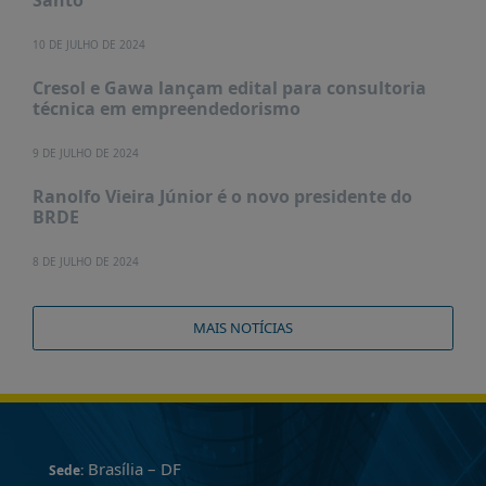
10 DE JULHO DE 2024
Cresol e Gawa lançam edital para consultoria
técnica em empreendedorismo
9 DE JULHO DE 2024
Ranolfo Vieira Júnior é o novo presidente do
BRDE
8 DE JULHO DE 2024
MAIS NOTÍCIAS
Brasília – DF
Sede: