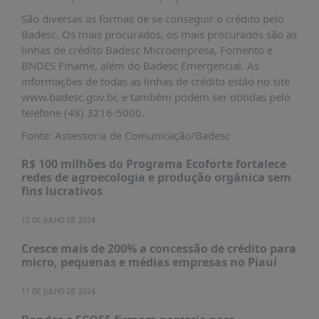
É?
São diversas as formas de se conseguir o crédito pelo
DADOS
Badesc. Os mais procurados, os mais procurados são as
linhas de crédito Badesc Microempresa, Fomento e
FRENTE
BNDES Finame, além do Badesc Emergencial. As
PARLAMENTAR
informações de todas as linhas de crédito estão no site
www.badesc.gov.br, e também podem ser obtidas pelo
SOBRE
A
telefone (48) 3216-5000.
FRENTE
Fonte: Assessoria de Comunicação/Badesc
MATERIAIS
R$ 100 milhões do Programa Ecoforte fortalece
INFORMAÇÕES
redes de agroecologia e produção orgânica sem
fins lucrativos
CURSOS
E
12 DE JULHO DE 2024
EVENTOS
Cresce mais de 200% a concessão de crédito para
INSCRIÇÕES
micro, pequenas e médias empresas no Piauí
MATERIAIS
11 DE JULHO DE 2024
DISPONÍVEIS