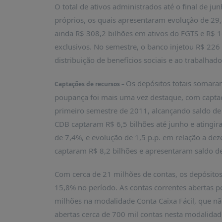
PUBLICAÇÕES
O total de ativos administrados até o final de ju
próprios, os quais apresentaram evolução de 29
REVISTA
RUMOS
ainda R$ 308,2 bilhões em ativos do FGTS e R$ 1
exclusivos. No semestre, o banco injetou R$ 226 
LIVROS
distribuição de benefícios sociais e ao trabalhad
ESTUDOS
NOTÍCIAS
Os depósitos totais somaram
Captações de recursos –
poupança foi mais uma vez destaque, com captação
PRÊMIO
ABDE-
primeiro semestre de 2011, alcançando saldo de
BID
CDB captaram R$ 6,5 bilhões até junho e atingir
PRÊMIO
de 7,4%, e evolução de 1,5 p.p. em relação a dez
ABDE
captaram R$ 8,2 bilhões e apresentaram saldo de
DE
JORNALISMO
Com cerca de 21 milhões de contas, os depósitos
SABER
15,8% no período. As contas correntes abertas po
+
milhões na modalidade Conta Caixa Fácil, que nã
CONTATO
abertas cerca de 700 mil contas nesta modalidad