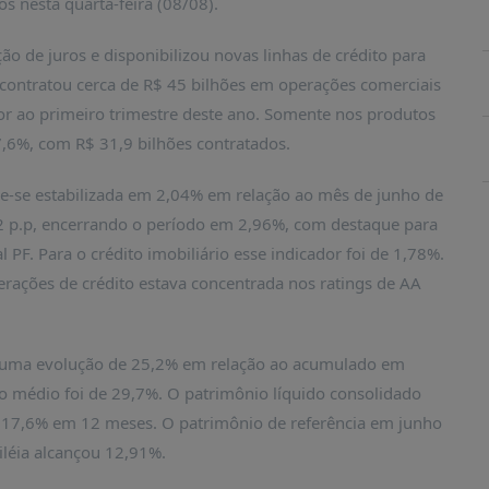
s nesta quarta-feira (08/08).
 de juros e disponibilizou novas linhas de crédito para
 contratou cerca de R$ 45 bilhões em operações comerciais
rior ao primeiro trimestre deste ano. Somente nos produtos
,6%, com R$ 31,9 bilhões contratados.
ve-se estabilizada em 2,04% em relação ao mês de junho de
,2 p.p, encerrando o período em 2,96%, com destaque para
l PF. Para o crédito imobiliário esse indicador foi de 1,78%.
erações de crédito estava concentrada nos ratings de AA
es, uma evolução de 25,2% em relação ao acumulado em
o médio foi de 29,7%. O patrimônio líquido consolidado
 17,6% em 12 meses. O patrimônio de referência em junho
iléia alcançou 12,91%.