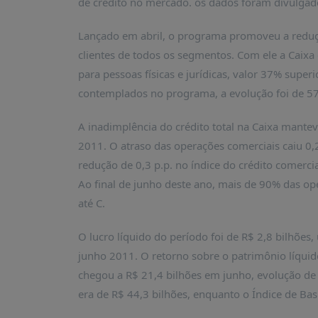
de crédito no mercado. os dados foram divulgado
É?
DADOS
Lançado em abril, o programa promoveu a redução
clientes de todos os segmentos. Com ele a Caixa
FRENTE
PARLAMENTAR
para pessoas físicas e jurídicas, valor 37% supe
contemplados no programa, a evolução foi de 57
SOBRE
A
FRENTE
A inadimplência do crédito total na Caixa mante
2011. O atraso das operações comerciais caiu 0
MATERIAIS
redução de 0,3 p.p. no índice do crédito comercia
INFORMAÇÕES
Ao final de junho deste ano, mais de 90% das op
CURSOS
até C.
E
EVENTOS
O lucro líquido do período foi de R$ 2,8 bilhõ
junho 2011. O retorno sobre o patrimônio líquid
INSCRIÇÕES
chegou a R$ 21,4 bilhões em junho, evolução de
MATERIAIS
era de R$ 44,3 bilhões, enquanto o Índice de Bas
DISPONÍVEIS