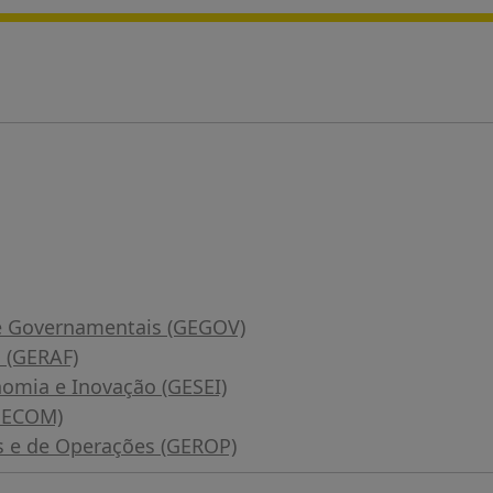
 e Governamentais (GEGOV)
a (GERAF)
nomia e Inovação (GESEI)
(GECOM)
is e de Operações (GEROP)