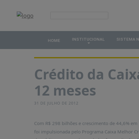
x
HOME
Publicações
INSTITUCIONAL
INSTITUCIONAL
SISTEMA 
HOME
Notícias
ABDE
ASSOCIADOS
Crédito da Cai
ORGANOGRAMA
COMISSÕES
12 meses
TEMÁTICAS
SISTEMA
31 DE JULHO DE 2012
NACIONAL
DE
FOMENTO
Com R$ 298 bilhões e crescimento de 44,6% em 1
O
foi impulsionada pelo Programa Caixa Melhor Cré
QUE