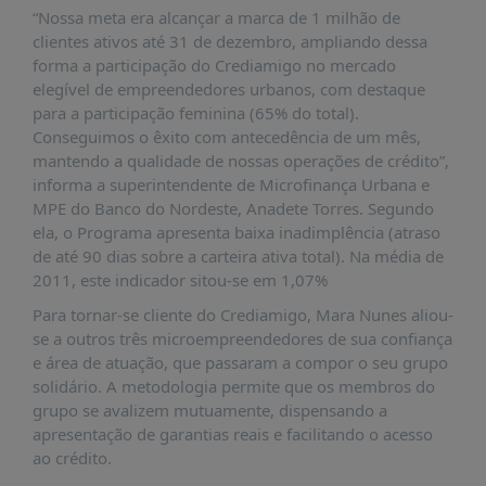
É?
“Nossa meta era alcançar a marca de 1 milhão de
clientes ativos até 31 de dezembro, ampliando dessa
DADOS
forma a participação do Crediamigo no mercado
FRENTE
elegível de empreendedores urbanos, com destaque
PARLAMENTAR
para a participação feminina (65% do total).
Conseguimos o êxito com antecedência de um mês,
SOBRE
mantendo a qualidade de nossas operações de crédito”,
A
informa a superintendente de Microfinança Urbana e
FRENTE
MPE do Banco do Nordeste, Anadete Torres. Segundo
MATERIAIS
ela, o Programa apresenta baixa inadimplência (atraso
de até 90 dias sobre a carteira ativa total). Na média de
INFORMAÇÕES
2011, este indicador sitou-se em 1,07%
CURSOS
Para tornar-se cliente do Crediamigo, Mara Nunes aliou-
E
se a outros três microempreendedores de sua confiança
EVENTOS
e área de atuação, que passaram a compor o seu grupo
solidário. A metodologia permite que os membros do
INSCRIÇÕES
grupo se avalizem mutuamente, dispensando a
MATERIAIS
apresentação de garantias reais e facilitando o acesso
DISPONÍVEIS
ao crédito.