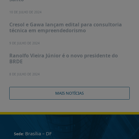
10 DE JULHO DE 2024
Cresol e Gawa lançam edital para consultoria
técnica em empreendedorismo
9 DE JULHO DE 2024
Ranolfo Vieira Júnior é o novo presidente do
BRDE
8 DE JULHO DE 2024
MAIS NOTÍCIAS
Brasília – DF
Sede: