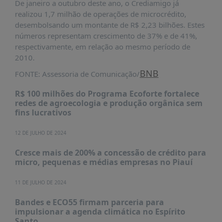
De janeiro a outubro deste ano, o Crediamigo já
PUBLICAÇÕES
realizou 1,7 milhão de operações de microcrédito,
REVISTA
desembolsando um montante de R$ 2,23 bilhões. Estes
RUMOS
números representam crescimento de 37% e de 41%,
respectivamente, em relação ao mesmo período de
LIVROS
2010.
ESTUDOS
BNB
FONTE: Assessoria de Comunicação/
NOTÍCIAS
R$ 100 milhões do Programa Ecoforte fortalece
PRÊMIO
redes de agroecologia e produção orgânica sem
ABDE-
fins lucrativos
BID
12 DE JULHO DE 2024
PRÊMIO
ABDE
Cresce mais de 200% a concessão de crédito para
DE
micro, pequenas e médias empresas no Piauí
JORNALISMO
SABER
11 DE JULHO DE 2024
+
Bandes e ECO55 firmam parceria para
impulsionar a agenda climática no Espírito
CONTATO
Santo