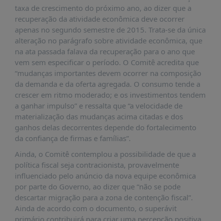
É?
taxa de crescimento do próximo ano, ao dizer que a
recuperação da atividade econômica deve ocorrer
DADOS
apenas no segundo semestre de 2015. Trata-se da única
FRENTE
alteração no parágrafo sobre atividade econômica, que
PARLAMENTAR
na ata passada falava da recuperação para o ano que
vem sem especificar o período. O Comitê acredita que
SOBRE
“mudanças importantes devem ocorrer na composição
A
da demanda e da oferta agregada. O consumo tende a
FRENTE
crescer em ritmo moderado; e os investimentos tendem
MATERIAIS
a ganhar impulso” e ressalta que “a velocidade de
materialização das mudanças acima citadas e dos
INFORMAÇÕES
ganhos delas decorrentes depende do fortalecimento
da confiança de firmas e famílias”.
CURSOS
E
Ainda, o Comitê contemplou a possibilidade de que a
EVENTOS
política fiscal seja contracionista, provavelmente
influenciado pelo anúncio da nova equipe econômica
INSCRIÇÕES
por parte do Governo, ao dizer que “não se pode
MATERIAIS
descartar migração para a zona de contenção fiscal”.
DISPONÍVEIS
Ainda de acordo com o documento, o superávit
primário contribuirá para criar uma percepção positiva