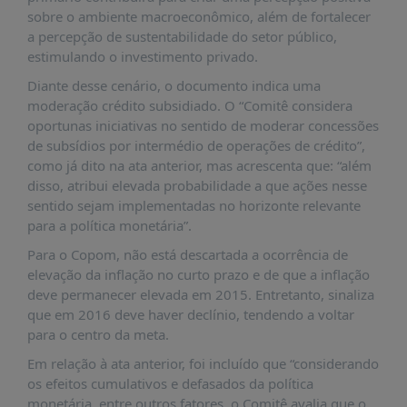
PUBLICAÇÕES
sobre o ambiente macroeconômico, além de fortalecer
a percepção de sustentabilidade do setor público,
REVISTA
estimulando o investimento privado.
RUMOS
Diante desse cenário, o documento indica uma
LIVROS
moderação crédito subsidiado. O “Comitê considera
ESTUDOS
oportunas iniciativas no sentido de moderar concessões
de subsídios por intermédio de operações de crédito”,
NOTÍCIAS
como já dito na ata anterior, mas acrescenta que: “além
PRÊMIO
disso, atribui elevada probabilidade a que ações nesse
ABDE-
sentido sejam implementadas no horizonte relevante
BID
para a política monetária”.
PRÊMIO
Para o Copom, não está descartada a ocorrência de
ABDE
elevação da inflação no curto prazo e de que a inflação
DE
deve permanecer elevada em 2015. Entretanto, sinaliza
JORNALISMO
que em 2016 deve haver declínio, tendendo a voltar
para o centro da meta.
SABER
+
Em relação à ata anterior, foi incluído que “considerando
os efeitos cumulativos e defasados da política
CONTATO
monetária, entre outros fatores, o Comitê avalia que o