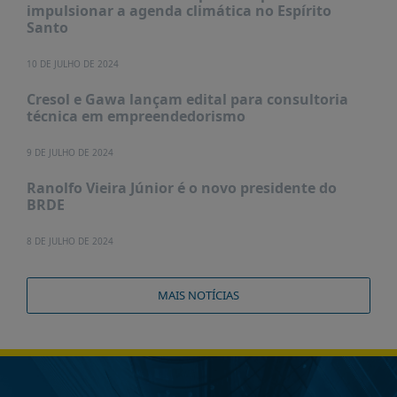
impulsionar a agenda climática no Espírito
Santo
10 DE JULHO DE 2024
Cresol e Gawa lançam edital para consultoria
técnica em empreendedorismo
9 DE JULHO DE 2024
Ranolfo Vieira Júnior é o novo presidente do
BRDE
8 DE JULHO DE 2024
MAIS NOTÍCIAS