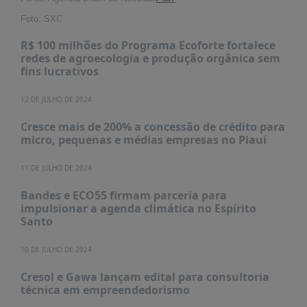
PUBLICAÇÕES
Foto: SXC
REVISTA
RUMOS
R$ 100 milhões do Programa Ecoforte fortalece
redes de agroecologia e produção orgânica sem
LIVROS
fins lucrativos
ESTUDOS
12 DE JULHO DE 2024
NOTÍCIAS
Cresce mais de 200% a concessão de crédito para
PRÊMIO
micro, pequenas e médias empresas no Piauí
ABDE-
BID
11 DE JULHO DE 2024
PRÊMIO
Bandes e ECO55 firmam parceria para
ABDE
impulsionar a agenda climática no Espírito
DE
Santo
JORNALISMO
10 DE JULHO DE 2024
SABER
+
Cresol e Gawa lançam edital para consultoria
técnica em empreendedorismo
CONTATO