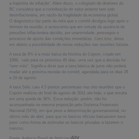
É?
a trajetória de inflação”. Além disso, o colegiado de diretores do
BC considera que a contribuição do setor externo tem sido
DADOS
desinflacionária, em razão da fragilidade da economia global.
O diagnóstico faz parte da nota que o comitê divulgou logo após o
FRENTE
término da reunião, e acrescenta que em virtude da ausência de
PARLAMENTAR
pressões inflacionária decidiu, por unanimidade, prosseguir o
processo de ajuste das condições monetárias. Com isso, deixa
SOBRE
em aberto a possibilidade de novas reduções nas reuniões futuras.
A
FRENTE
A taxa de 8% é a mais baixa da história do Copom, criado em
1996, vale para os próximos 45 dias, uma vez que a decisão foi
MATERIAIS
“sem viés”. Significa dizer que a taxa básica de juros não poderá
mudar até a próxima reunião do comitê, agendada para os dias 28
INFORMAÇÕES
e 29 de agosto.
A taxa Selic caiu 4,5 pontos percentuais nas oito reuniões que o
CURSOS
Copom realizou do final de agosto de 2011 até hoje, o que resulta
E
em uma queda de 36%. Essa redução, porém, não foi
EVENTOS
acompanhada na mesma proporção pelo Sistema Financeiro
Nacional (SFN), em que pese a determinação governamental, no
INSCRIÇÕES
último mês de abril, para que os bancos oficiais baixassem seus
MATERIAIS
juros como forma de estimular os bancos privadas a fazerem o
DISPONÍVEIS
mesmo.
Abr
Fonte: Agência Brasil de Notícias/