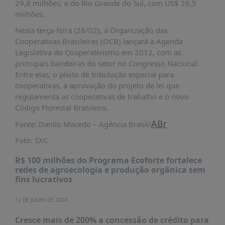
29,8 milhões; e do Rio Grande do Sul, com US$ 26,5
PUBLICAÇÕES
milhões.
REVISTA
Nesta terça-feira (28/02), a Organização das
RUMOS
Cooperativas Brasileiras (OCB) lançará a Agenda
LIVROS
Legislativa do Cooperativismo em 2012, com as
principais bandeiras do setor no Congresso Nacional.
ESTUDOS
Entre elas, o pleito de tributação especial para
NOTÍCIAS
cooperativas, a aprovação do projeto de lei que
regulamenta as cooperativas de trabalho e o novo
PRÊMIO
Código Florestal Brasileiro.
ABDE-
BID
ABr
Fonte: Danilo Macedo – Agência Brasil/
PRÊMIO
Foto: SXC
ABDE
DE
R$ 100 milhões do Programa Ecoforte fortalece
JORNALISMO
redes de agroecologia e produção orgânica sem
fins lucrativos
SABER
+
12 DE JULHO DE 2024
CONTATO
Cresce mais de 200% a concessão de crédito para