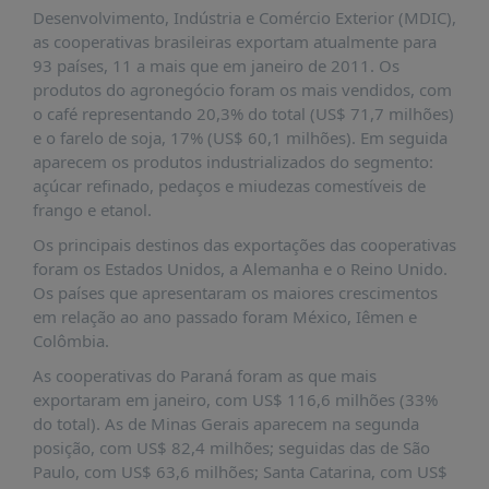
É?
Desenvolvimento, Indústria e Comércio Exterior (MDIC),
as cooperativas brasileiras exportam atualmente para
DADOS
93 países, 11 a mais que em janeiro de 2011. Os
FRENTE
produtos do agronegócio foram os mais vendidos, com
PARLAMENTAR
o café representando 20,3% do total (US$ 71,7 milhões)
e o farelo de soja, 17% (US$ 60,1 milhões). Em seguida
SOBRE
aparecem os produtos industrializados do segmento:
A
açúcar refinado, pedaços e miudezas comestíveis de
FRENTE
frango e etanol.
MATERIAIS
Os principais destinos das exportações das cooperativas
INFORMAÇÕES
foram os Estados Unidos, a Alemanha e o Reino Unido.
Os países que apresentaram os maiores crescimentos
CURSOS
em relação ao ano passado foram México, Iêmen e
E
Colômbia.
EVENTOS
As cooperativas do Paraná foram as que mais
INSCRIÇÕES
exportaram em janeiro, com US$ 116,6 milhões (33%
do total). As de Minas Gerais aparecem na segunda
MATERIAIS
posição, com US$ 82,4 milhões; seguidas das de São
DISPONÍVEIS
Paulo, com US$ 63,6 milhões; Santa Catarina, com US$