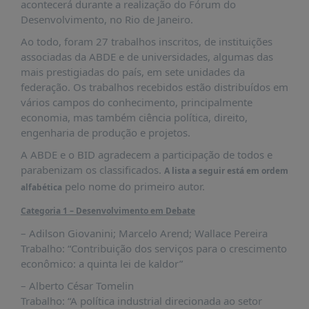
É?
acontecerá durante a realização do Fórum do
Desenvolvimento, no Rio de Janeiro.
DADOS
Ao todo, foram 27 trabalhos inscritos, de instituições
FRENTE
associadas da ABDE e de universidades, algumas das
PARLAMENTAR
mais prestigiadas do país, em sete unidades da
federação. Os trabalhos recebidos estão distribuídos em
SOBRE
vários campos do conhecimento, principalmente
A
economia, mas também ciência política, direito,
FRENTE
engenharia de produção e projetos.
MATERIAIS
A ABDE e o BID agradecem a participação de todos e
INFORMAÇÕES
parabenizam os classificados.
A lista a seguir está em ordem
pelo nome do primeiro autor.
alfabética
CURSOS
E
Categoria 1 – Desenvolvimento em Debate
EVENTOS
– Adilson Giovanini; Marcelo Arend; Wallace Pereira
Trabalho: “Contribuição dos serviços para o crescimento
INSCRIÇÕES
econômico: a quinta lei de kaldor”
MATERIAIS
– Alberto César Tomelin
DISPONÍVEIS
Trabalho: “A política industrial direcionada ao setor