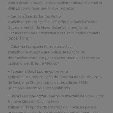
PUBLICAÇÕES
eólico desde uma ótica desenvolvimentista: O papel do
BNDES como financiador dos projetos”
REVISTA
RUMOS
– Carlos Eduardo Santos Pinho
Trabalho: “Emergência e Exaustão do Planejamento
LIVROS
Governamental do Novo Desenvolvimentismo
Democrático na Perspectiva das Capacidades Estatais
ESTUDOS
(2003-2016)”
NOTÍCIAS
– Catarina Campachi Carneiro da Silva
PRÊMIO
Trabalho: “A atuação anticíclica de bancos de
ABDE-
desenvolvimento em países selecionados da América
BID
Latina: Chile, Brasil e México”
PRÊMIO
– Fabianna Bacil Lourenço Ferreira
ABDE
Trabalho: “A Conformação do Sistema de Seguro Social
DE
de Saúde na China a partir da década de 1950:
JORNALISMO
principais reformas e desequilíbrios”
SABER
– Izabel Cristina Zattar; Marcel Matsuzaki da Silva; Vitor
+
Felipe e Silva de Oliveira Nery
Trabalho: “Proposta de critérios de inovação para o
CONTATO
processo de seleção de projetos de micro, pequenas e