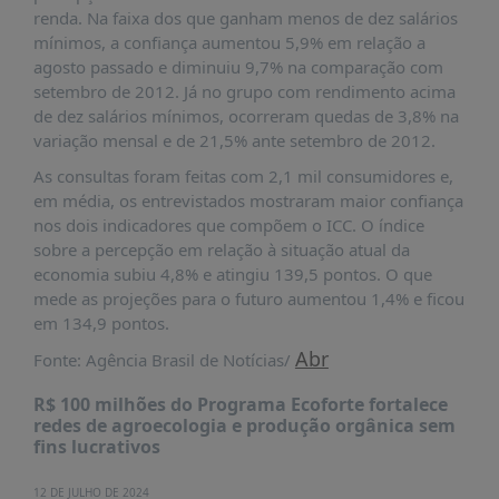
É?
renda. Na faixa dos que ganham menos de dez salários
mínimos, a confiança aumentou 5,9% em relação a
DADOS
agosto passado e diminuiu 9,7% na comparação com
FRENTE
setembro de 2012. Já no grupo com rendimento acima
PARLAMENTAR
de dez salários mínimos, ocorreram quedas de 3,8% na
variação mensal e de 21,5% ante setembro de 2012.
SOBRE
A
As consultas foram feitas com 2,1 mil consumidores e,
FRENTE
em média, os entrevistados mostraram maior confiança
nos dois indicadores que compõem o ICC. O índice
MATERIAIS
sobre a percepção em relação à situação atual da
INFORMAÇÕES
economia subiu 4,8% e atingiu 139,5 pontos. O que
mede as projeções para o futuro aumentou 1,4% e ficou
CURSOS
em 134,9 pontos.
E
Abr
Fonte: Agência Brasil de Notícias/
EVENTOS
R$ 100 milhões do Programa Ecoforte fortalece
INSCRIÇÕES
redes de agroecologia e produção orgânica sem
MATERIAIS
fins lucrativos
DISPONÍVEIS
12 DE JULHO DE 2024