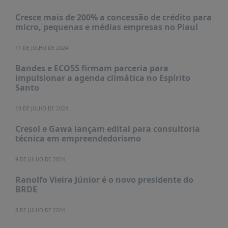
PUBLICAÇÕES
Cresce mais de 200% a concessão de crédito para
REVISTA
micro, pequenas e médias empresas no Piauí
RUMOS
11 DE JULHO DE 2024
LIVROS
Bandes e ECO55 firmam parceria para
ESTUDOS
impulsionar a agenda climática no Espírito
NOTÍCIAS
Santo
PRÊMIO
10 DE JULHO DE 2024
ABDE-
BID
Cresol e Gawa lançam edital para consultoria
técnica em empreendedorismo
PRÊMIO
ABDE
DE
9 DE JULHO DE 2024
JORNALISMO
Ranolfo Vieira Júnior é o novo presidente do
SABER
BRDE
+
8 DE JULHO DE 2024
CONTATO