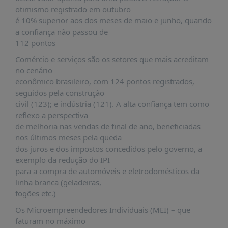
PUBLICAÇÕES
otimismo registrado em outubro
é 10% superior aos dos meses de maio e junho, quando
REVISTA
a confiança não passou de
RUMOS
112 pontos
LIVROS
Comércio e serviços são os setores que mais acreditam
ESTUDOS
no cenário
econômico brasileiro, com 124 pontos registrados,
NOTÍCIAS
seguidos pela construção
PRÊMIO
civil (123); e indústria (121). A alta confiança tem como
ABDE-
reflexo a perspectiva
BID
de melhoria nas vendas de final de ano, beneficiadas
nos últimos meses pela queda
PRÊMIO
dos juros e dos impostos concedidos pelo governo, a
ABDE
exemplo da redução do IPI
DE
JORNALISMO
para a compra de automóveis e eletrodomésticos da
linha branca (geladeiras,
SABER
fogões etc.)
+
Os Microempreendedores Individuais (MEI) – que
CONTATO
faturam no máximo