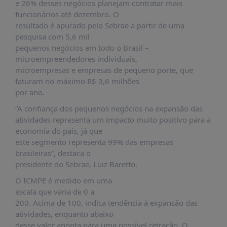
É?
e 26% desses negócios planejam contratar mais
funcionários até dezembro. O
DADOS
resultado é apurado pelo Sebrae a partir de uma
pesquisa com 5,6 mil
FRENTE
pequenos negócios em todo o Brasil –
PARLAMENTAR
microempreendedores individuais,
SOBRE
microempresas e empresas de pequeno porte, que
A
faturam no máximo R$ 3,6 milhões
FRENTE
por ano.
MATERIAIS
“A confiança dos pequenos negócios na expansão das
atividades representa um impacto muito positivo para a
INFORMAÇÕES
economia do país, já que
este segmento representa 99% das empresas
CURSOS
brasileiras”, destaca o
E
presidente do Sebrae, Luiz Baretto.
EVENTOS
O ICMPE é medido em uma
INSCRIÇÕES
escala que varia de 0 a
MATERIAIS
200. Acima de 100, indica tendência à expansão das
DISPONÍVEIS
atividades, enquanto abaixo
desse valor aponta para uma possível retração. O