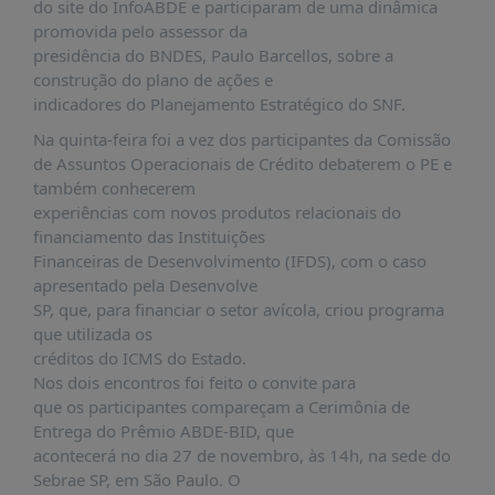
É?
do site do InfoABDE e participaram de uma dinâmica
promovida pelo assessor da
DADOS
presidência do BNDES, Paulo Barcellos, sobre a
construção do plano de ações e
FRENTE
indicadores do Planejamento Estratégico do SNF.
PARLAMENTAR
Na quinta-feira foi a vez dos participantes da Comissão
SOBRE
de Assuntos Operacionais de Crédito debaterem o PE e
A
também conhecerem
FRENTE
experiências com novos produtos relacionais do
MATERIAIS
financiamento das Instituições
Financeiras de Desenvolvimento (IFDS), com o caso
INFORMAÇÕES
apresentado pela Desenvolve
SP, que, para financiar o setor avícola, criou programa
CURSOS
que utilizada os
E
créditos do ICMS do Estado.
EVENTOS
Nos dois encontros foi feito o convite para
INSCRIÇÕES
que os participantes compareçam a Cerimônia de
Entrega do Prêmio ABDE-BID, que
MATERIAIS
acontecerá no dia 27 de novembro, às 14h, na sede do
DISPONÍVEIS
Sebrae SP, em São Paulo. O