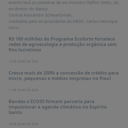
evento terá as palestras do ex-ministro Delfim Netto, do
PUBLICAÇÕES
ex-diretor do Banco
REVISTA
Central Alexandre Schwartsman,
RUMOS
mediadas pelo ex-presidente da ABDE, Carlos Henrique
Horn.
LIVROS
ESTUDOS
R$ 100 milhões do Programa Ecoforte fortalece
redes de agroecologia e produção orgânica sem
NOTÍCIAS
fins lucrativos
PRÊMIO
12 DE JULHO DE 2024
ABDE-
BID
Cresce mais de 200% a concessão de crédito para
micro, pequenas e médias empresas no Piauí
PRÊMIO
ABDE
DE
11 DE JULHO DE 2024
JORNALISMO
Bandes e ECO55 firmam parceria para
SABER
impulsionar a agenda climática no Espírito
+
Santo
CONTATO
10 DE JULHO DE 2024