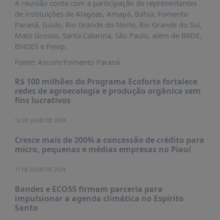
A reunião conta com a participação de representantes
PUBLICAÇÕES
de instituições de Alagoas, Amapá, Bahia, Fomento
REVISTA
Paraná, Goiás, Rio Grande do Norte, Rio Grande do Sul,
RUMOS
Mato Grosso, Santa Catarina, São Paulo, além de BRDE,
BNDES e Finep.
LIVROS
Fonte: Ascom/Fomento Paraná
ESTUDOS
R$ 100 milhões do Programa Ecoforte fortalece
NOTÍCIAS
redes de agroecologia e produção orgânica sem
fins lucrativos
PRÊMIO
ABDE-
BID
12 DE JULHO DE 2024
PRÊMIO
Cresce mais de 200% a concessão de crédito para
ABDE
micro, pequenas e médias empresas no Piauí
DE
JORNALISMO
11 DE JULHO DE 2024
SABER
Bandes e ECO55 firmam parceria para
+
impulsionar a agenda climática no Espírito
Santo
CONTATO