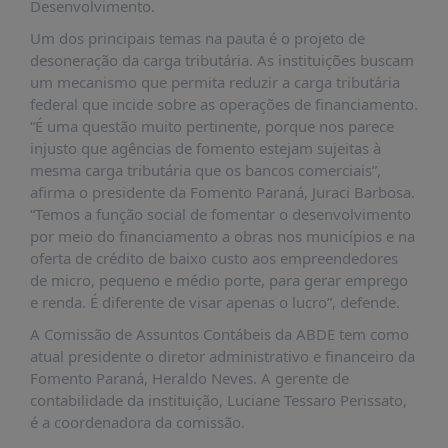
É?
Desenvolvimento.
Um dos principais temas na pauta é o projeto de
DADOS
desoneração da carga tributária. As instituições buscam
FRENTE
um mecanismo que permita reduzir a carga tributária
PARLAMENTAR
federal que incide sobre as operações de financiamento.
“É uma questão muito pertinente, porque nos parece
SOBRE
injusto que agências de fomento estejam sujeitas à
A
mesma carga tributária que os bancos comerciais”,
FRENTE
afirma o presidente da Fomento Paraná, Juraci Barbosa.
MATERIAIS
“Temos a função social de fomentar o desenvolvimento
por meio do financiamento a obras nos municípios e na
INFORMAÇÕES
oferta de crédito de baixo custo aos empreendedores
de micro, pequeno e médio porte, para gerar emprego
CURSOS
e renda. É diferente de visar apenas o lucro”, defende.
E
EVENTOS
A Comissão de Assuntos Contábeis da ABDE tem como
atual presidente o diretor administrativo e financeiro da
INSCRIÇÕES
Fomento Paraná, Heraldo Neves. A gerente de
MATERIAIS
contabilidade da instituição, Luciane Tessaro Perissato,
DISPONÍVEIS
é a coordenadora da comissão.