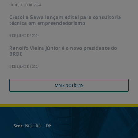
10 DE JULHO DE 2024
Cresol e Gawa lançam edital para consultoria
técnica em empreendedorismo
9 DE JULHO DE 2024
Ranolfo Vieira Júnior é o novo presidente do
BRDE
8 DE JULHO DE 2024
MAIS NOTÍCIAS
Brasília – DF
Sede: