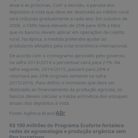
É?
atual e as próximas. Com a decisão, a parcela dos
depósitos à vista que deve ser destinada ao crédito rural
DADOS
será reduzida gradualmente a cada ano. Em outubro de
FRENTE
2008, o CMN havia elevado de 25% para 30% a fatia
PARLAMENTAR
que os bancos devem aplicar em operações de crédito
rural. Na época, a medida pretendia ajudar os
SOBRE
produtores afetados pela crise econômica internacional.
A
FRENTE
De acordo com o cronograma aprovado pelo governo,
na safra 2013/2014 o percentual cairá para 27%. Na
MATERIAIS
safra seguinte, 2014/2015, passará para 26% e
INFORMAÇÕES
retornará aos 25% originais somente na safra
2015/2016. Para definir o montante que deve ser
CURSOS
destinado ao financiamento da produção agrícola, os
E
bancos devem calcular a média aritmética dos estoques
EVENTOS
anuais dos depósitos à vista.
INSCRIÇÕES
ABr
Fonte: Agência Brasil/
MATERIAIS
R$ 100 milhões do Programa Ecoforte fortalece
DISPONÍVEIS
redes de agroecologia e produção orgânica sem
fins lucrativos