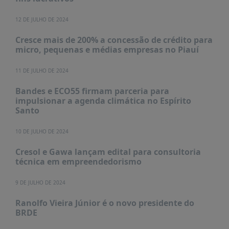
PUBLICAÇÕES
12 DE JULHO DE 2024
REVISTA
RUMOS
Cresce mais de 200% a concessão de crédito para
micro, pequenas e médias empresas no Piauí
LIVROS
ESTUDOS
11 DE JULHO DE 2024
NOTÍCIAS
Bandes e ECO55 firmam parceria para
impulsionar a agenda climática no Espírito
PRÊMIO
Santo
ABDE-
BID
10 DE JULHO DE 2024
PRÊMIO
ABDE
Cresol e Gawa lançam edital para consultoria
DE
técnica em empreendedorismo
JORNALISMO
9 DE JULHO DE 2024
SABER
+
Ranolfo Vieira Júnior é o novo presidente do
BRDE
CONTATO