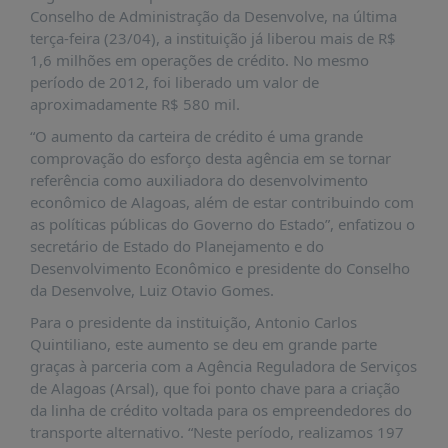
É?
Conselho de Administração da Desenvolve, na última
terça-feira (23/04), a instituição já liberou mais de R$
DADOS
1,6 milhões em operações de crédito. No mesmo
FRENTE
período de 2012, foi liberado um valor de
PARLAMENTAR
aproximadamente R$ 580 mil.
“O aumento da carteira de crédito é uma grande
SOBRE
A
comprovação do esforço desta agência em se tornar
FRENTE
referência como auxiliadora do desenvolvimento
econômico de Alagoas, além de estar contribuindo com
MATERIAIS
as políticas públicas do Governo do Estado”, enfatizou o
INFORMAÇÕES
secretário de Estado do Planejamento e do
Desenvolvimento Econômico e presidente do Conselho
CURSOS
da Desenvolve, Luiz Otavio Gomes.
E
Para o presidente da instituição, Antonio Carlos
EVENTOS
Quintiliano, este aumento se deu em grande parte
INSCRIÇÕES
graças à parceria com a Agência Reguladora de Serviços
de Alagoas (Arsal), que foi ponto chave para a criação
MATERIAIS
da linha de crédito voltada para os empreendedores do
DISPONÍVEIS
transporte alternativo. “Neste período, realizamos 197