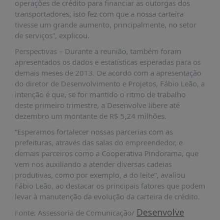
operações de crédito para financiar as outorgas dos
PUBLICAÇÕES
transportadores, isto fez com que a nossa carteira
REVISTA
tivesse um grande aumento, principalmente, no setor
RUMOS
de serviços”, explicou.
LIVROS
Perspectivas – Durante a reunião, também foram
apresentados os dados e estatísticas esperadas para os
ESTUDOS
demais meses de 2013. De acordo com a apresentação
NOTÍCIAS
do diretor de Desenvolvimento e Projetos, Fábio Leão, a
intenção é que, se for mantido o ritmo de trabalho
PRÊMIO
deste primeiro trimestre, a Desenvolve libere até
ABDE-
dezembro um montante de R$ 5,24 milhões.
BID
“Esperamos fortalecer nossas parcerias com as
PRÊMIO
prefeituras, através das salas do empreendedor, e
ABDE
demais parceiros como a Cooperativa Pindorama, que
DE
JORNALISMO
vem nos auxiliando a atender diversas cadeias
produtivas, como por exemplo, a do leite”, avaliou
SABER
Fábio Leão, ao destacar os principais fatores que podem
+
levar à manutenção da evolução da carteira de crédito.
CONTATO
Desenvolve
Fonte: Assessoria de Comunicação/