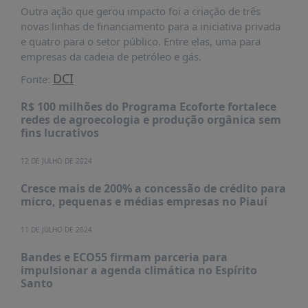
É?
Outra ação que gerou impacto foi a criação de três
novas linhas de financiamento para a iniciativa privada
DADOS
e quatro para o setor público. Entre elas, uma para
FRENTE
empresas da cadeia de petróleo e gás.
PARLAMENTAR
DCI
Fonte:
SOBRE
R$ 100 milhões do Programa Ecoforte fortalece
A
redes de agroecologia e produção orgânica sem
FRENTE
fins lucrativos
MATERIAIS
12 DE JULHO DE 2024
INFORMAÇÕES
Cresce mais de 200% a concessão de crédito para
CURSOS
micro, pequenas e médias empresas no Piauí
E
EVENTOS
11 DE JULHO DE 2024
INSCRIÇÕES
Bandes e ECO55 firmam parceria para
impulsionar a agenda climática no Espírito
MATERIAIS
Santo
DISPONÍVEIS