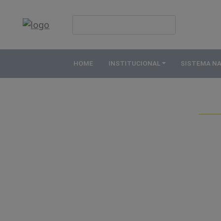
HOME
INSTITUCIONAL
HOME
INSTITUCIONAL
SISTEMA N
ABDE
ASSOCIADOS
ORGANOGRAMA
COMISSÕES
TEMÁTICAS
SISTEMA
NACIONAL
DE
FOMENTO
O
QUE