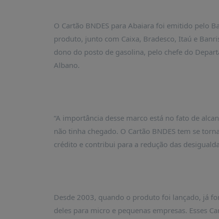
PUBLICAÇÕES
REVISTA
O Cartão BNDES para Abaiara foi emitido pelo Ba
RUMOS
produto, junto com Caixa, Bradesco, Itaú e Banr
LIVROS
dono do posto de gasolina, pelo chefe do Depar
ESTUDOS
Albano.
NOTÍCIAS
PRÊMIO
ABDE-
BID
“A importância desse marco está no fato de alca
não tinha chegado. O Cartão BNDES tem se torn
PRÊMIO
ABDE
crédito e contribui para a redução das desigualda
DE
JORNALISMO
SABER
+
Desde 2003, quando o produto foi lançado, já 
CONTATO
deles para micro e pequenas empresas. Esses Ca