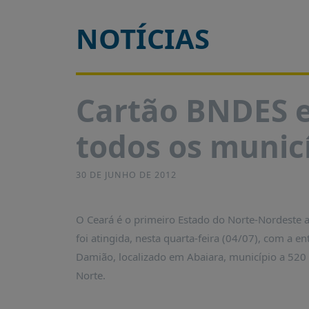
É?
NOTÍCIAS
DADOS
FRENTE
PARLAMENTAR
SOBRE
Cartão BNDES e
A
FRENTE
todos os munic
MATERIAIS
INFORMAÇÕES
30 DE JUNHO DE 2012
CURSOS
E
O Ceará é o primeiro Estado do Norte-Nordeste 
EVENTOS
foi atingida, nesta quarta-feira (04/07), com a e
INSCRIÇÕES
Damião, localizado em Abaiara, município a 520 
MATERIAIS
Norte.
DISPONÍVEIS