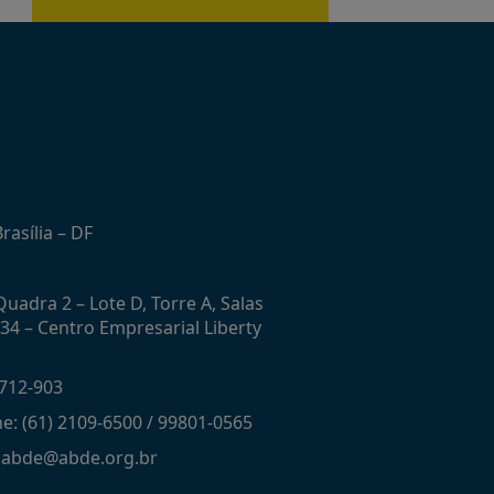
rasília – DF
uadra 2 – Lote D, Torre A, Salas
434 – Centro Empresarial Liberty
712-903
ne: (61) 2109-6500 / 99801-0565
: abde@abde.org.br