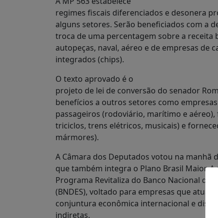
A MP 563 estabelece
regimes fiscais diferenciados e desonera p
alguns setores. Serão beneficiados com a 
troca de uma percentagem sobre a receita br
autopeças, naval, aéreo e de empresas de cal
integrados (chips).
O texto aprovado é o
projeto de lei de conversão do senador Rom
benefícios a outros setores como empresas 
passageiros (rodoviário, marítimo e aéreo),
triciclos, trens elétricos, musicais) e forne
mármores).
A Câmara dos Deputados votou na manhã da ú
que também integra o Plano Brasil Maior. A 
Programa Revitaliza do Banco Nacional de 
(BNDES), voltado para empresas que atuam
conjuntura econômica internacional e disp
indiretas.