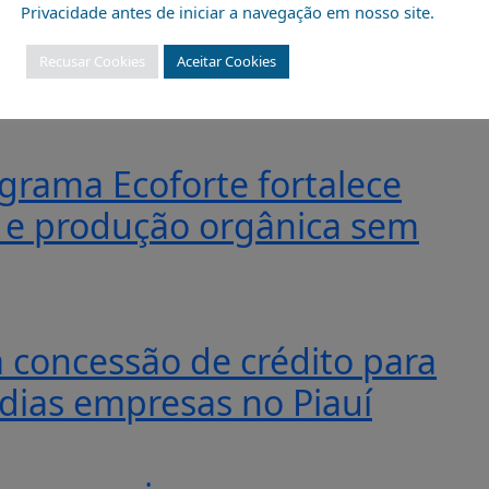
Privacidade antes de iniciar a navegação em nosso site.
Recusar Cookies
Aceitar Cookies
mas deverão suscitar menos conflitos
grama Ecoforte fortalece
a e produção orgânica sem
 concessão de crédito para
dias empresas no Piauí