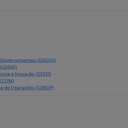
 e Governamentais (GEGOV)
 (GERAF)
omia e Inovação (GESEI)
GECOM)
s e de Operações (GEROP)