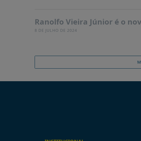
Ranolfo Vieira Júnior é o n
8 DE JULHO DE 2024
M