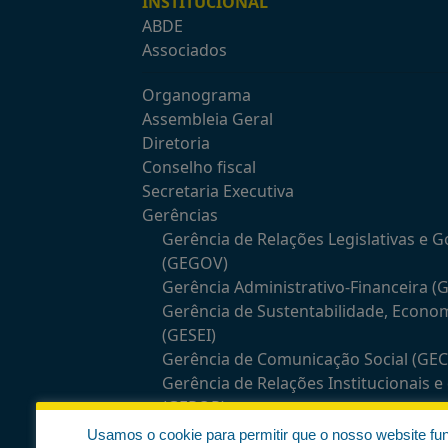
INSTITUCIONAL
ABDE
Associados
Organograma
Assembleia Geral
Diretoria
Conselho fiscal
Secretaria Executiva
Gerências
Gerência de Relações Legislativas e 
(GEGOV)
Gerência Administrativo-Financeira (
Gerência de Sustentabilidade, Econo
(GESEI)
Gerência de Comunicação Social (GE
Gerência de Relações Institucionais 
(GEROP)
Usamos o cookie para permitir que o nosso website fu