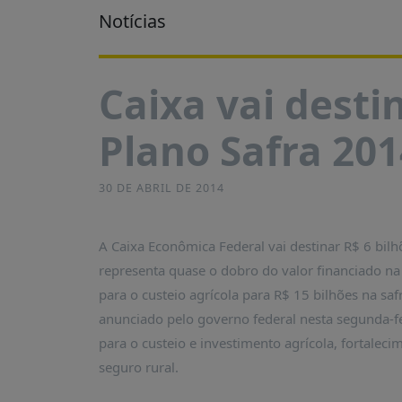
É?
Notícias
DADOS
FRENTE
Caixa vai destin
PARLAMENTAR
SOBRE
Plano Safra 201
A
FRENTE
MATERIAIS
30 DE ABRIL DE 2014
INFORMAÇÕES
A Caixa Econômica Federal vai destinar R$ 6 bilh
CURSOS
representa quase o dobro do valor financiado na
E
EVENTOS
para o custeio agrícola para R$ 15 bilhões na sa
anunciado pelo governo federal nesta segunda-fe
INSCRIÇÕES
para o custeio e investimento agrícola, fortaleci
MATERIAIS
seguro rural.
DISPONÍVEIS