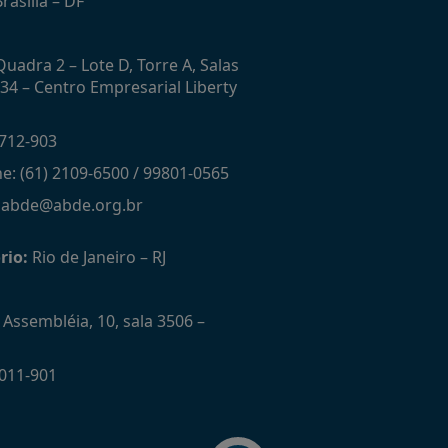
rasília – DF
uadra 2 – Lote D, Torre A, Salas
434 – Centro Empresarial Liberty
712-903
ne: (61) 2109-6500 / 99801-0565
: abde@abde.org.br
rio:
Rio de Janeiro – RJ
Assembléia, 10, sala 3506 –
011-901