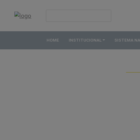
HOME
INSTITUCIONAL
HOME
INSTITUCIONAL
SISTEMA N
ABDE
ASSOCIADOS
ORGANOGRAMA
COMISSÕES
TEMÁTICAS
SISTEMA
NACIONAL
DE
FOMENTO
O
QUE