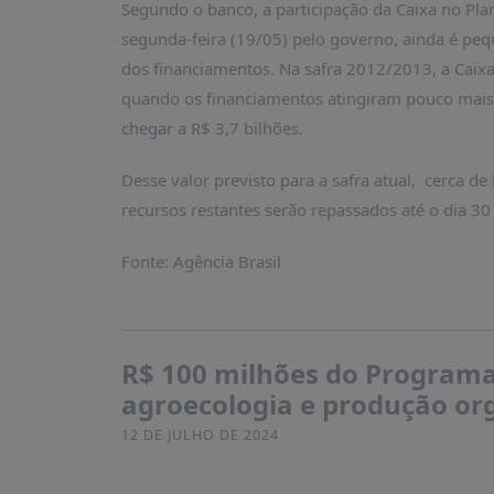
Segundo o banco, a participação da Caixa no Pla
PUBLICAÇÕES
segunda-feira (19/05) pelo governo, ainda é peq
REVISTA
dos financiamentos. Na safra 2012/2013, a Caixa
RUMOS
quando os financiamentos atingiram pouco mais 
LIVROS
chegar a R$ 3,7 bilhões.
ESTUDOS
Desse valor previsto para a safra atual, cerca de
NOTÍCIAS
recursos restantes serão repassados até o dia 30
PRÊMIO
ABDE-
Fonte: Agência Brasil
BID
PRÊMIO
ABDE
DE
R$ 100 milhões do Programa 
JORNALISMO
agroecologia e produção org
SABER
+
12 DE JULHO DE 2024
CONTATO