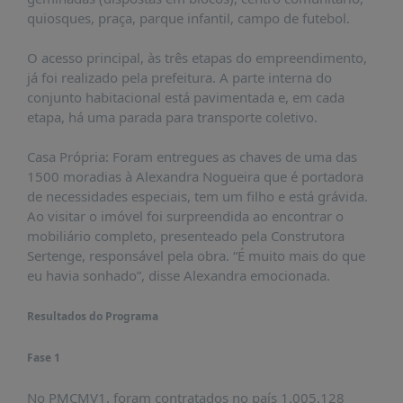
PUBLICAÇÕES
quiosques, praça, parque infantil, campo de futebol.
REVISTA
RUMOS
O acesso principal, às três etapas do empreendimento,
já foi realizado pela prefeitura. A parte interna do
LIVROS
conjunto habitacional está pavimentada e, em cada
etapa, há uma parada para transporte coletivo.
ESTUDOS
NOTÍCIAS
Casa Própria: Foram entregues as chaves de uma das
1500 moradias à Alexandra Nogueira que é portadora
PRÊMIO
de necessidades especiais, tem um filho e está grávida.
ABDE-
Ao visitar o imóvel foi surpreendida ao encontrar o
BID
mobiliário completo, presenteado pela Construtora
PRÊMIO
Sertenge, responsável pela obra. “É muito mais do que
ABDE
eu havia sonhado”, disse Alexandra emocionada.
DE
JORNALISMO
Resultados do Programa
SABER
+
Fase 1
CONTATO
No PMCMV1, foram contratados no país 1.005.128