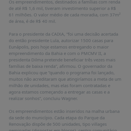
É?
Os empreendimentos, destinados a famílias com renda
de até R$ 1,6 mil, tiveram investimento superior a R$
DADOS
61 milhões. O valor médio de cada moradia, com 37m²
de área, é de R$ 40 mil.
FRENTE
PARLAMENTAR
Para o presidente da CAIXA, “foi uma decisão acertada
SOBRE
do então presidente Lula, autorizar 1500 casas para
A
Eunápolis, pois hoje estamos entregando o maior
FRENTE
empreendimento da Bahia e com o PMCMV II, a
presidenta Dilma pretende beneficiar três vezes mais
MATERIAIS
famílias de baixa renda”, afirmou. O governador da
INFORMAÇÕES
Bahia explicou que ”quando o programa foi lançado,
muitos não acreditaram que atingiríamos a meta de um
CURSOS
milhão de unidades, mas elas foram contratadas e
E
agora estamos começando a entregar as casas e a
EVENTOS
realizar sonhos”, concluiu Wagner.
INSCRIÇÕES
Os empreendimentos estão inseridos na malha urbana
MATERIAIS
da sede do município. Cada etapa do Parque da
DISPONÍVEIS
Renovação dispõe de 500 unidades, tipo villages
geminadas (dispostas em blocos), centro comunitário,