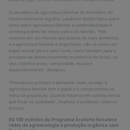
PUBLICAÇÕES
O secretário da agricultura familiar do Ministério do
REVISTA
RUMOS
Desenvolvimento Agrário, Laudemir Muller falou que o
tema sobre agricultura familiar e sustentabilidade é
LIVROS
contemporâneo do nosso país e do Mundo. “Nós
vivemos em um mundo que precisa de mais alimentos,
ESTUDOS
e a agricultura familiar é importante, não só como um
NOTÍCIAS
papel central para o setor rural, como também para o
processo de desenvolvimento econômico do Brasil, ou
PRÊMIO
seja, significa povo, comunidade, escola e
ABDE-
desenvolvimento”, destacou.
BID
PRÊMIO
“Precisamos produzir e alimentar mais, ou seja, a
ABDE
agricultura familiar tem o papel e o compromisso na
DE
mesa da população. Quando falamos em comida temos
JORNALISMO
que focar na qualidade”, finalizou o professor Odorico
SABER
Konrad.
+
R$ 100 milhões do Programa Ecoforte fortalece
CONTATO
redes de agroecologia e produção orgânica sem