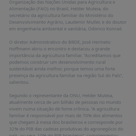
É?
Organização das Nações Unidas para Agricultura e
Alimentação (FAO) no Brasil, Helder Muteia, do
DADOS
secretário da agricultura familiar do Ministério do
Desenvolvimento Agrário, Laudemir Muller, e do doutor
FRENTE
em engenharia ambiental e sanitária, Odorico Konrad.
PARLAMENTAR
SOBRE
O diretor Administrativo do BRDE, José Hermeto
A
Hoffmann abriu o encontro e destacou a grande
FRENTE
importância da agricultura familiar. “Acreditamos que
podemos construir um desenvolvimento rural
MATERIAIS
sustentável ainda melhor, porque temos uma forte
INFORMAÇÕES
presença da agricultura familiar na região Sul do País”,
salientou.
CURSOS
E
Segundo o representante da ONU, Helder Muteia,
EVENTOS
atualmente cerca de um bilhão de pessoas no mundo
vivem numa situação de fome crônica. “A agricultura
INSCRIÇÕES
familiar é responsável por mais de 70% dos alimentos
MATERIAIS
que chegam à mesa dos brasileiros e corresponde por
DISPONÍVEIS
32% do PIB das cadeias produtivas do agronegócio do
país, ou seja, 10% do PIB brasileiro”, complementou.