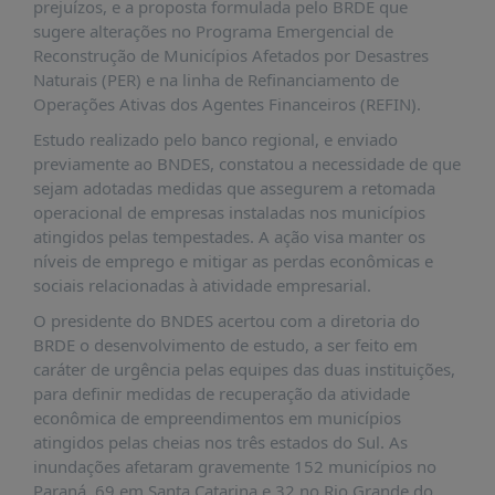
É?
prejuízos, e a proposta formulada pelo BRDE que
sugere alterações no Programa Emergencial de
DADOS
Reconstrução de Municípios Afetados por Desastres
Naturais (PER) e na linha de Refinanciamento de
FRENTE
Operações Ativas dos Agentes Financeiros (REFIN).
PARLAMENTAR
Estudo realizado pelo banco regional, e enviado
SOBRE
previamente ao BNDES, constatou a necessidade de que
A
sejam adotadas medidas que assegurem a retomada
FRENTE
operacional de empresas instaladas nos municípios
MATERIAIS
atingidos pelas tempestades. A ação visa manter os
níveis de emprego e mitigar as perdas econômicas e
INFORMAÇÕES
sociais relacionadas à atividade empresarial.
CURSOS
O presidente do BNDES acertou com a diretoria do
E
BRDE o desenvolvimento de estudo, a ser feito em
EVENTOS
caráter de urgência pelas equipes das duas instituições,
para definir medidas de recuperação da atividade
INSCRIÇÕES
econômica de empreendimentos em municípios
MATERIAIS
atingidos pelas cheias nos três estados do Sul. As
DISPONÍVEIS
inundações afetaram gravemente 152 municípios no
Paraná, 69 em Santa Catarina e 32 no Rio Grande do