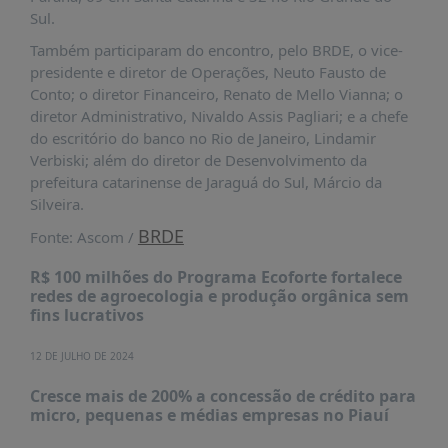
PUBLICAÇÕES
Sul.
REVISTA
Também participaram do encontro, pelo BRDE, o vice-
RUMOS
presidente e diretor de Operações, Neuto Fausto de
Conto; o diretor Financeiro, Renato de Mello Vianna; o
LIVROS
diretor Administrativo, Nivaldo Assis Pagliari; e a chefe
ESTUDOS
do escritório do banco no Rio de Janeiro, Lindamir
Verbiski; além do diretor de Desenvolvimento da
NOTÍCIAS
prefeitura catarinense de Jaraguá do Sul, Márcio da
PRÊMIO
Silveira.
ABDE-
BRDE
Fonte: Ascom /
BID
R$ 100 milhões do Programa Ecoforte fortalece
PRÊMIO
redes de agroecologia e produção orgânica sem
ABDE
fins lucrativos
DE
JORNALISMO
12 DE JULHO DE 2024
SABER
+
Cresce mais de 200% a concessão de crédito para
micro, pequenas e médias empresas no Piauí
CONTATO